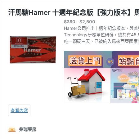
汗馬糖Hamer 十週年紀念版【強力版本】馬
價
$
380
–
$
2,500
格
Hamer公司推出十週年紀念版本，與普通汗
範
Technology研發單位研發，總共
圍：
吃一顆硬三天，已被納入馬來西亞國家
$380
到
$2,500
查看內容
桑瑞藥房