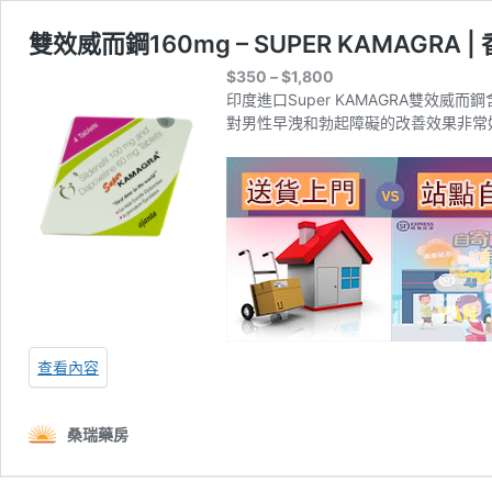
雙效威而鋼160mg – SUPER KAMAGRA 
價
$
350
–
$
1,800
格
印度進口Super KAMAGRA雙效威
範
對男性早洩和勃起障礙的改善效果非常
圍：
$350
到
$1,800
查看內容
桑瑞藥房