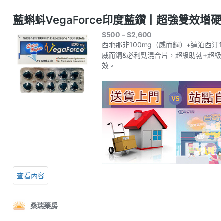
藍蝌蚪VegaForce印度藍鑽丨超強雙效增硬
價
$
500
–
$
2,600
格
西地那非100mg（威而鋼）+達泊西汀
範
威而鋼&必利勁混合片，超級助勃+超級延
圍：
效。
$500
到
$2,600
查看內容
桑瑞藥房