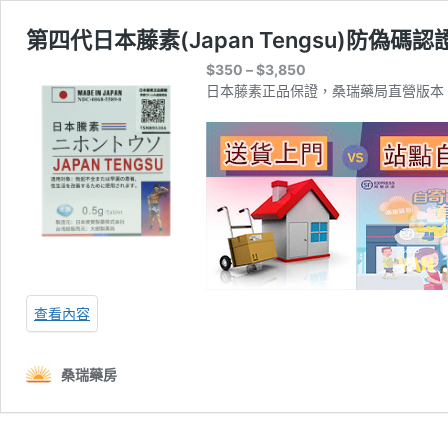
第四代日本藤素(Japan Tengsu)防偽碼認
價
$
350
–
$
3,850
格
日本藤素正品保證，桑瑞藥局直營版本
範
圍：
$350
到
$3,850
查看內容
桑瑞藥房