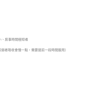
小、房事時間極短者
質較弱者吸收會慢一點，需要提前一段時間服用）