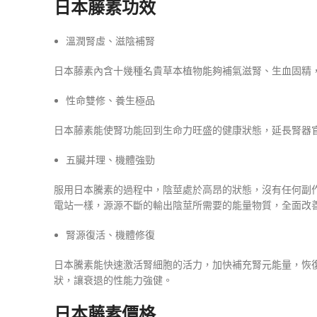
日本藤素功效
溫潤腎虛、滋陰補腎
日本藤素內含十幾種名貴草本植物能夠補氣滋腎、生血固精
性命雙修、養生極品
日本藤素能使腎功能回到生命力旺盛的健康狀態，延長腎器
五臟并理、機體強勁
服用日本騰素的過程中，陰莖處於高昂的狀態，沒有任何副
電站一樣，源源不斷的輸出陰莖所需要的能量物質，全面改
腎源復活、機體修復
日本騰素能快速激活腎細胞的活力，加快補充腎元能量，恢
狀，讓衰退的性能力強健。
日本藤素價格