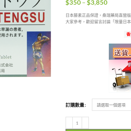
價
$
350
–
$
3,850
格
日本藤素正品保證，桑瑞藥局直營版
範
大家參考，歡迎留言討論「限量日本
圍：
$350
香
到
$3,850
訂購數量