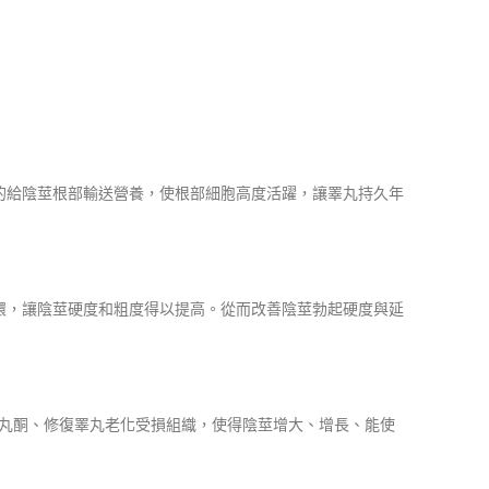
的給陰莖根部輸送營養，使根部細胞高度活躍，讓睪丸持久年
環，讓陰莖硬度和粗度得以提高。從而改善陰莖勃起硬度與延
泌睪丸酮、修復睪丸老化受損組織，使得陰莖增大、增長、能使