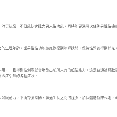
，消毒抗衰，不但能快速壯大男人性功能，同時能更深層次條例男性性機
官的生理年齡，讓男性性功能徹底恢復到年輕狀態，保持性營養得到補充
作用，一旦得到性刺激就會爆發出前所未有的超強能力，這是普通補腎壯
善虛症引起的各種症狀。
復腎臟動力，平衡腎臟陰陽，聯通生長之間的經脈，加快體能新陳代謝，