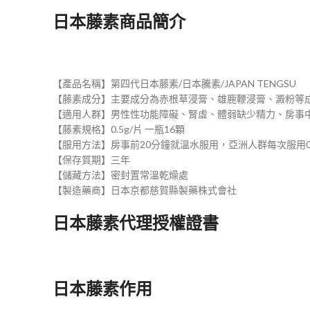
日本藤素商品簡介
【產品名稱】第四代日本藤素/日本騰素/JAPAN TENGSU
【藤素成分】主要成分為赤根草浸膏、雄鹿鞭浸膏、澱粉等
【適用人群】男性性功能障礙、腎虛、體弱缺少精力、房事
【藤素規格】0.5g/片 一瓶16顆
【服用方法】房事前20分鐘就溫水服用，亞洲人群每次服用0
【保存質期】三年
【儲藏方法】密封置常溫乾燥處
【製造藥商】日本京都慈賀縣製藥株式會社
日本藤素代理授權證書
日本藤素作用