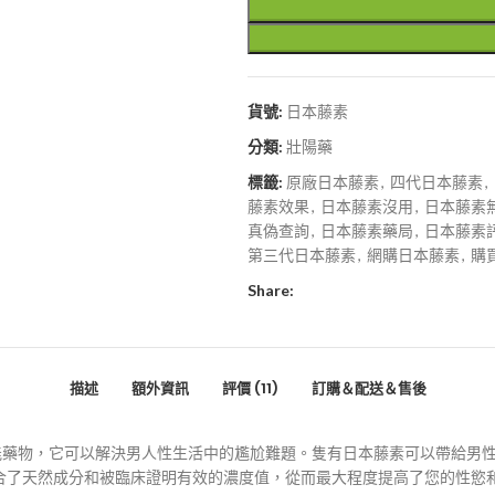
貨號:
日本藤素
分類:
壯陽藥
標籤:
原廠日本藤素
,
四代日本藤素
,
藤素效果
,
日本藤素沒用
,
日本藤素
真偽查詢
,
日本藤素藥局
,
日本藤素
第三代日本藤素
,
網購日本藤素
,
購
Share:
描述
額外資訊
評價 (11)
訂購＆配送＆售後
功能藥物，它可以解決男人性生活中的尷尬難題。隻有日本藤素可以帶給男
合了天然成分和被臨床證明有效的濃度值，從而最大程度提高了您的性慾