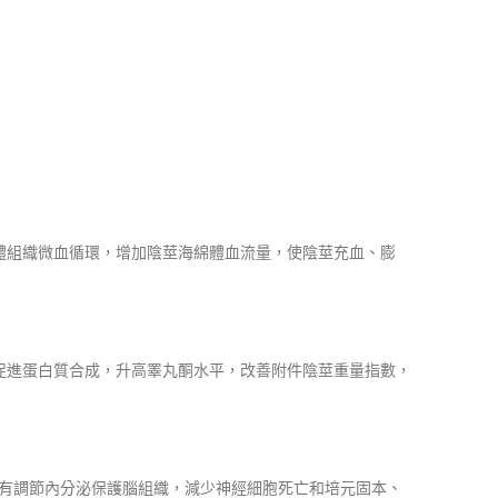
體組織微血循環，增加陰莖海綿體血流量，使陰莖充血、膨
促進蛋白質合成，升高睪丸酮水平，改善附件陰莖重量指數，
還具有調節內分泌保護腦組織，減少神經細胞死亡和培元固本、