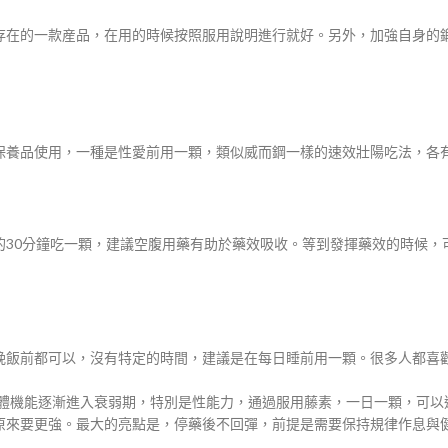
存在的一款産品，在用的時候按照服用說明進行就好。另外，加強自身的
保養品使用，一種是性愛前用一顆，類似威而鋼一樣的速效壯陽吃法，各
30分鐘吃一顆，建議空腹用藥有助於藥效吸收。等到發揮藥效的時候，可
晚飯前都可以，沒有特定的時間，建議是在每日睡前用一顆。很多人都喜
身體機能逐漸進入衰弱期，特別是性能力，通過服用藤素，一日一顆，可
原來要更強。最大的亮點是，停藥後不回彈，前提是需要保持規律作息與