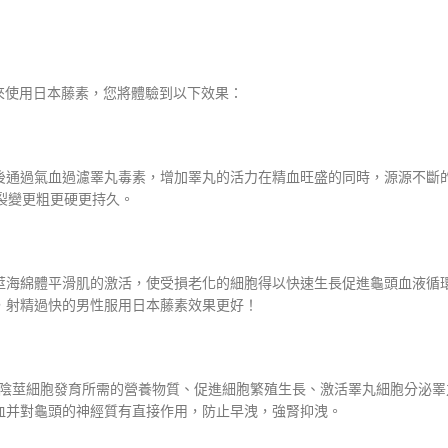
來使用日本藤素，您將體驗到以下效果：
後通過氣血過濾睪丸毒素，增加睪丸的活力在精血旺盛的同時，源源不斷
裂變更粗更硬更持久。
莖海綿體平滑肌的激活，使受損老化的細胞得以快速生長促進龜頭血液循
，射精過快的男性服用日本藤素效果更好！
腎臟及陰莖細胞發育所需的營養物質、促進細胞繁殖生長、激活睪丸細胞分
血并對龜頭的神經質有直接作用，防止早洩，強腎抑洩。