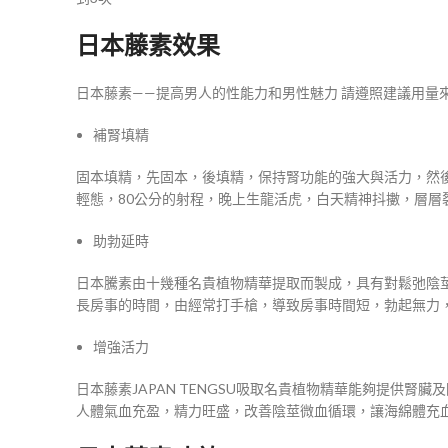
日本藤素效果
日本藤素——提高男人的性能力和男性魅力 請遵照建議用量
補腎填精
固本填精，先固本，後填精，保持腎功能的強大與活力，然
輕態，80公分的射程，晚上生龍活虎，白天精神抖擻，層層
助勃延時
日本騰素由十幾種名貴植物精華提取而製成，具有對鬆弛陰
長房事的時間，由經常打手槍，導致房事時間短，勃起無力
增強活力
日本藤素JAPAN TENGSU吸取名貴植物精華能夠提供
人體氣血充盈，精力旺盛，改善陰莖微血循環，讓海綿體充