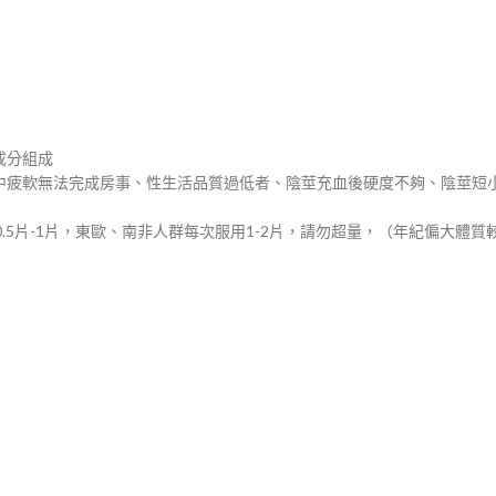
成分組成
中疲軟無法完成房事、性生活品質過低者、陰莖充血後硬度不夠、陰莖短
.5片-1片，東歐、南非人群每次服用1-2片，請勿超量，（年紀偏大體