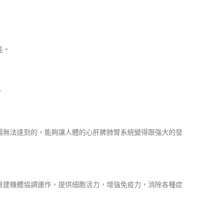
能。
。
陽無法達到的，能夠讓人體的心肝脾肺腎系統變得跟強大的發
重建機體協調運作，提供細胞活力，增強免疫力，消除各種症