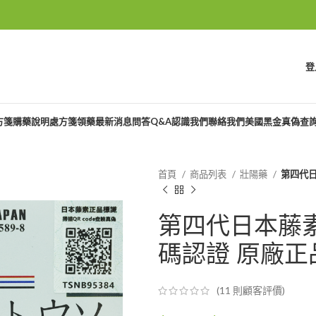
登
方箋購藥說明
處方箋領藥
最新消息
問答Q&A
認識我們
聯絡我們
美國黑金真偽查
首頁
商品列表
壯陽藥
第四代日本
第四代日本藤素(
碼認證 原廠正品
(
11
則顧客評價)