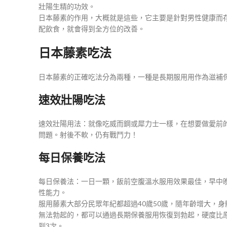
壯陽生精的功效。
日本藤素的作用，大概就是這些，它主要是針對男性健康而
配飲食，就會得到全方位的改善。
日本藤素吃法
日本藤素的正確吃法分為兩種，一種是長期服用用作為滋補
速效壯陽吃法
速效壯陽用法：就像吃威而鋼或犀力士一樣，在想要做愛前的
問題。射後不軟，仍有戰鬥力！
每日保養吃法
每日保養法：一日一顆，飯前空腹溫水服用效果最佳，早中
性能力。
服用藤素大部分民眾年紀都超過40歲50歲，隨年齡增大，
無法勃起的，都可以通過長期保養服用恢復到勃起，硬度比
到3次。