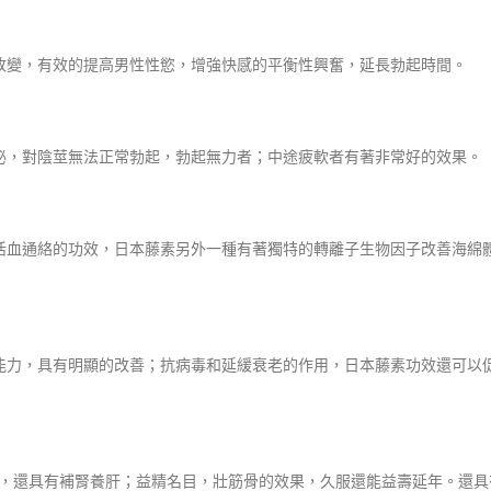
改變，有效的提高男性性慾，增強快感的平衡性興奮，延長勃起時間。
泌，對陰莖無法正常勃起，勃起無力者；中途疲軟者有著非常好的效果。
活血通絡的功效，日本藤素另外一種有著獨特的轉離子生物因子改善海綿
能力，具有明顯的改善；抗病毒和延緩衰老的作用，日本藤素功效還可以
之功效，還具有補腎養肝；益精名目，壯筋骨的效果，久服還能益壽延年。