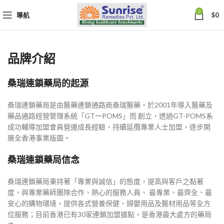
0
導航
$
0
品牌介紹
桑瑞連鎖藥局的起源
桑瑞連鎖藥局是由醫藥連鎖通路商桑瑞醫藥，於2001年導入醫藥及
藥品通路經營管理系統「GT一POMS」而 創立，透過GT-POMS系
成功輔導加盟會員營運成長經驗，持續延攬專業人士加盟，逐步開
展全香港事業版圖。
桑瑞連鎖藥局信念
桑瑞連鎖藥局秉持著「專業與誠信」的態度，提高與客戶之黏著
度，與專業藥師團隊合作、熱心的服務人員、 最專業、最齊全、最
安心的購物環境，提供各式營養保健、婦嬰用品及醫材用品等全方
位服務；目前香港已有30家連鎖加盟據點，是香港最大處方的藥局