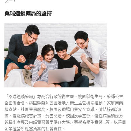
之一。
桑瑞連鎖藥局的堅持
「桑瑞連鎖藥局」亦配合行政院衛生署、桃園縣衛生局、藥師公會
全國聯合會、桃園縣藥師公會及地方衛生主管機關推動：家庭用藥
檢查站、社區藥事服務、校園及職場用藥安全宣導、肺結核都治計
畫、愛滋病減害計畫、菸害防治、校園反毒宣導、慢性病連續處方
簽釋出宣導及由請實習藥局供各大學之藥學系學生實習…等，以善盡
企業經營所應當負起的社會責任。