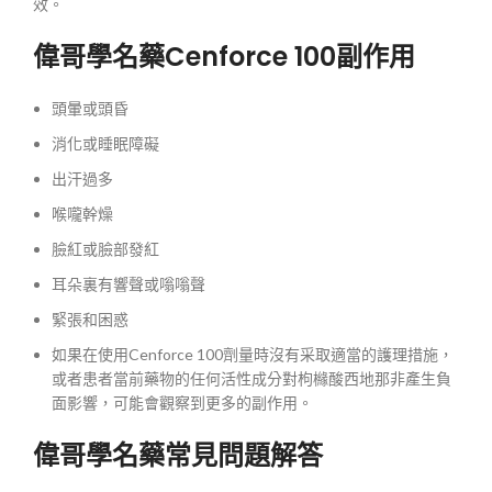
效。
偉哥學名藥Cenforce 100副作用
頭暈或頭昏
消化或睡眠障礙
出汗過多
喉嚨幹燥
臉紅或臉部發紅
耳朵裏有響聲或嗡嗡聲
緊張和困惑
如果在使用Cenforce 100劑量時沒有采取適當的護理措施，
或者患者當前藥物的任何活性成分對枸櫞酸西地那非產生負
面影響，可能會觀察到更多的副作用。
偉哥學名藥常見問題解答