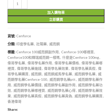
加入購物車
立即購買
貨號:
Cenforce
分類:
印度學名藥
,
壯陽藥
,
威而鋼
標籤:
Cenforce 100威而鋼副作用
,
Cenforce-100哪裡買
,
Cenforce100和輝瑞威而鋼一樣嗎
,
什麽是Cenforce 100mg
,
偉哥學名藥
,
偉哥學名藥作用
,
偉哥學名藥價格
,
偉哥學名藥哪
裡買
,
偉哥學名藥幾錢
,
偉哥學名藥效果
,
偉哥學名藥真假
,
偉
哥學名藥購買
,
威而鋼
,
威而鋼威馬學名藥
,
威而鋼學名藥
,
威
而鋼學名藥Cenforce-100
,
威而鋼學名藥ptt
,
威而鋼學名藥作
用
,
威而鋼學名藥價錢
,
威而鋼學名藥副作用
,
威而鋼學名藥功
效
,
威而鋼學名藥哪裡買
,
威而鋼學名藥心得
,
威而鋼學名藥效
果
,
威而鋼學名藥真假
,
威而鋼學名藥真偽
,
威而鋼學名藥購買
,
香港偉哥
Share: