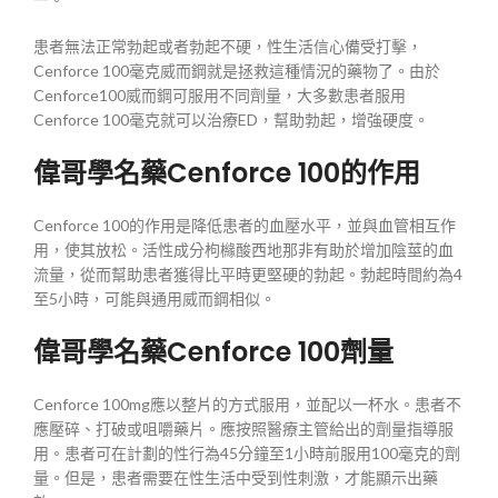
患者無法正常勃起或者勃起不硬，性生活信心備受打擊，
Cenforce 100毫克威而鋼就是拯救這種情況的藥物了。由於
Cenforce100威而鋼可服用不同劑量，大多數患者服用
Cenforce 100毫克就可以治療ED，幫助勃起，增強硬度。
偉哥學名藥Cenforce 100的作用
Cenforce 100的作用是降低患者的血壓水平，並與血管相互作
用，使其放松。活性成分枸櫞酸西地那非有助於增加陰莖的血
流量，從而幫助患者獲得比平時更堅硬的勃起。勃起時間約為4
至5小時，可能與通用威而鋼相似。
偉哥學名藥Cenforce 100劑量
Cenforce 100mg應以整片的方式服用，並配以一杯水。患者不
應壓碎、打破或咀嚼藥片。應按照醫療主管給出的劑量指導服
用。患者可在計劃的性行為45分鐘至1小時前服用100毫克的劑
量。但是，患者需要在性生活中受到性刺激，才能顯示出藥