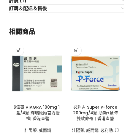
評價 (1)
訂購＆配送＆售後
相關商品
偉哥 VIAGRA 100mg 1
必利吉 Super P-force
犀
盒/4顆 輝瑞原廠官方授
200mg/4顆 助勃+延時
3
權| 香港直營
雙效偉哥丨香港直營
壯陽藥
,
威而鋼
壯陽藥
,
威而鋼
,
必利勁
,
印