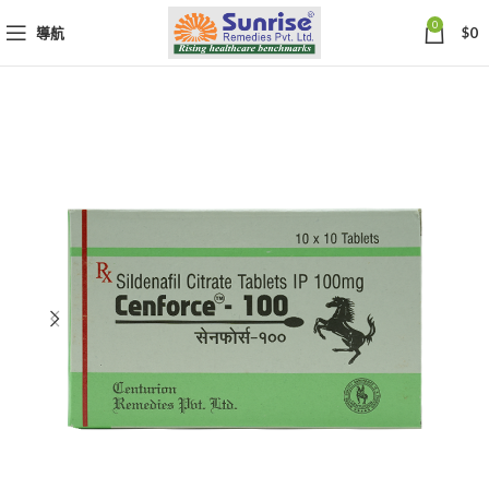
0
導航
$
0