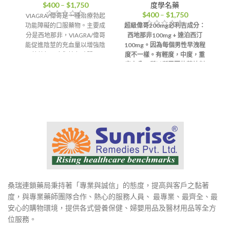
價
$
400
–
$
1,750
度學名藥
格
價
$
400
–
$
1,750
VIAGRA/偉哥是一種治療勃起
範
格
功能障礙的口服藥物。主要成
超級偉哥200mg必利吉成分：
圍：
範
分是西地那非，VIAGRA/偉哥
西地那非100mg + 達泊西汀
壯
$400
圍：
能促進陰莖的充血量以增強陰
100mg。因為每個男性早洩程
到
$400
莖勃起硬度與持久時間。
度不一樣。有輕度，中度，重
$1,750
到
度之分。所以所需要的藥效劑
香港-澳門-郵寄【配送方
式】
$1,750
量不一樣，為了方便患者服
用
，公司推出不同劑量裝。讓
你感受最適合，最舒適。快感
輕
最強烈的性愛體驗。
香港-澳門-郵寄【配送方
式】
桑瑞連鎖藥局秉持著「專業與誠信」的態度，提高與客戶之黏著
度，與專業藥師團隊合作、熱心的服務人員、 最專業、最齊全、最
安心的購物環境，提供各式營養保健、婦嬰用品及醫材用品等全方
位服務。