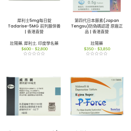
犀利士5mg每日錠
第四代日本藤素(Japan
Tadarise-5MG 前列腺保養
Tengsu)防偽碼認證 原廠正
| 香港直營
品 | 香港直營
壯陽藥
,
犀利士
,
印度學名藥
壯陽藥
價
價
$
600
–
$
2,800
$
350
–
$
3,850
格
格
範
範
圍：
圍：
$600
$350
到
到
$2,800
$3,850