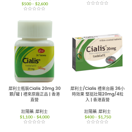
價
格
$
500
–
$
2,600
格
範
範
圍：
圍：
$400
$500
到
到
$2,000
$2,600
犀利士瓶裝Cialis 20mg 30
犀利士/Cialis 禮來台廠 36小
顆/罐 | 禮來原廠正品 | 香港
時效果 堅挺壯陽20mg/4粒
直營
入 | 香港直營
壯陽藥
,
犀利士
壯陽藥
,
犀利士
價
價
$
1,100
–
$
4,000
$
400
–
$
1,750
格
格
範
範