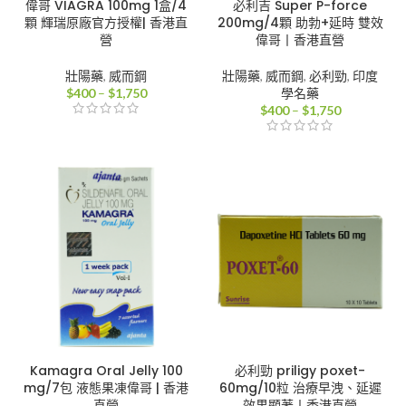
偉哥 VIAGRA 100mg 1盒/4
必利吉 Super P-force
顆 輝瑞原廠官方授權| 香港直
200mg/4顆 助勃+延時 雙效
營
偉哥丨香港直營
壯陽藥
,
威而鋼
壯陽藥
,
威而鋼
,
必利勁
,
印度
價
$
400
–
$
1,750
學名藥
格
價
$
400
–
$
1,750
範
格
圍：
範
$400
圍：
到
$400
$1,750
到
$1,750
Kamagra Oral Jelly 100
必利勁 priligy poxet-
mg/7包 液態果凍偉哥 | 香港
60mg/10粒 治療早洩、延遲
直營
效果顯著丨香港直營