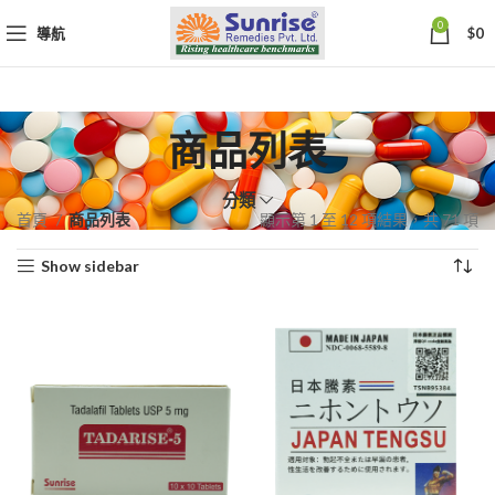
0
導航
$
0
商品列表
分類
依
首頁
商品列表
顯示第 1 至 12 項結果，共 71 項
熱
Show sidebar
銷
度
排
序