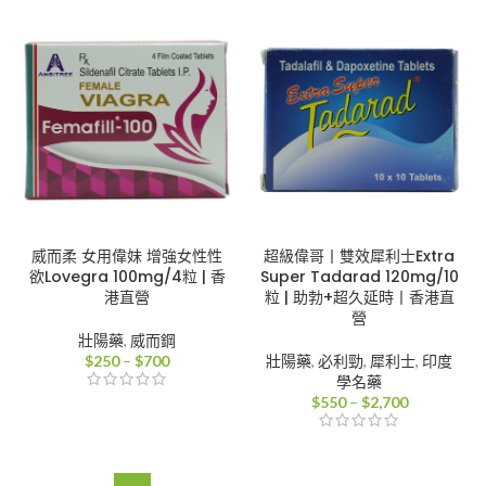
圍：
圍：
$1,100
$400
到
到
$4,000
$1,750
威而柔 女用偉妹 增強女性性
超級偉哥丨雙效犀利士Extra
欲Lovegra 100mg/4粒 | 香
Super Tadarad 120mg/10
港直營
粒 | 助勃+超久延時丨香港直
營
壯陽藥
,
威而鋼
價
$
250
–
$
700
壯陽藥
,
必利勁
,
犀利士
,
印度
格
學名藥
範
價
$
550
–
$
2,700
圍：
格
$250
範
到
圍：
$700
$550