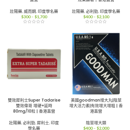
壯陽藥
,
威而鋼
,
印度學名藥
壯陽藥
,
必利勁
,
印度學名藥
價
價
$
300
–
$
1,700
$
400
–
$
2,100
格
格
範
範
圍：
圍：
$300
$400
到
到
$1,700
$2,100
雙效犀利士Super Tadarise
美國goodman增大丸|陰莖
雙效偉哥 增硬+延時
增大活力素|有效增大增粗 | 香
80mg/10粒 | 香港直營
港直營
壯陽藥
,
必利勁
,
犀利士
,
印度
陰莖增大類
價
學名藥
$
400
–
$
2,000