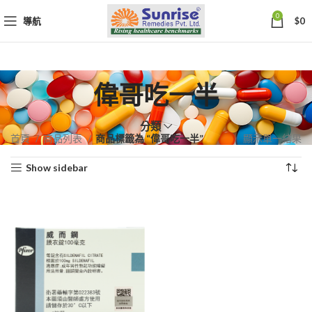
0
導航
$
0
偉哥吃一半
分類
首頁
商品列表
商品標籤為 “偉哥吃一半”
顯示單一結果
Show sidebar