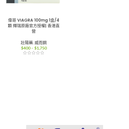
偉哥 VIAGRA 100mg 1盒/4
顆 輝瑞原廠官方授權| 香港直
營
壯陽藥
,
威而鋼
價
$
400
–
$
1,750
格
範
圍：
$400
到
$1,750