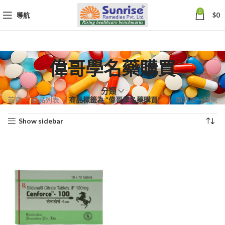
0
導航
$
0
偉哥學名藥購買
分類
首頁
商品列表
商品標籤為 “偉哥學名藥購買”
顯示單一結果
Show sidebar