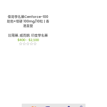
偉哥學名藥Cenforce-100
助勃+增硬 100mg/10粒 | 香
港直營
壯陽藥
,
威而鋼
,
印度學名藥
價
$
400
–
$
2,100
格
範
圍：
$400
到
$2,100