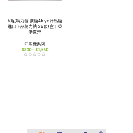
印尼精力糖 紫糖Akiyo汗馬糖
進口正品精力糖 25顆/盒丨香
港直營
汗馬糖系列
價
$
800
–
$
1,550
格
範
圍：
$800
到
$1,550