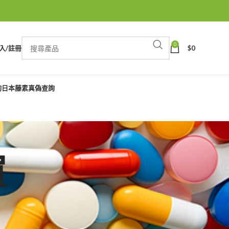
0
入/註冊
$
0
詢
日本藤素真偽查詢
買