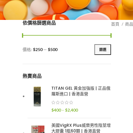
依價格篩選商品
首頁
商
價格:
$250
—
$500
篩選
最
最
低
高
價
價
格
格
熱賣商品
TITAN GEL 黃金加強版 | 正品俄
羅斯進口 | 香港直營
價
$
400
–
$
2,400
格
範
美國VigRX Plus威樂男性陰莖增
圍：
大膠囊 1瓶60顆 | 香港直營