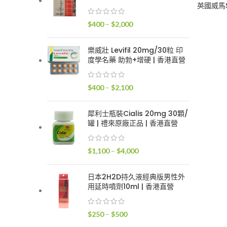
$400
英國威馬S
到
價
$
400
–
$
2,000
$2,400
格
範
樂威壯 Levifil 20mg/30粒 印
圍：
度學名藥 助勃+增硬 | 香港直營
$400
到
價
$
400
–
$
2,100
$2,000
格
範
犀利士瓶裝Cialis 20mg 30顆/
圍：
罐 | 禮來原廠正品 | 香港直營
$400
到
價
$
1,100
–
$
4,000
$2,100
格
範
日本2H2D持久液經典版男性外
圍：
用延時噴劑10ml | 香港直營
$1,100
到
價
$
250
–
$
500
$4,000
格