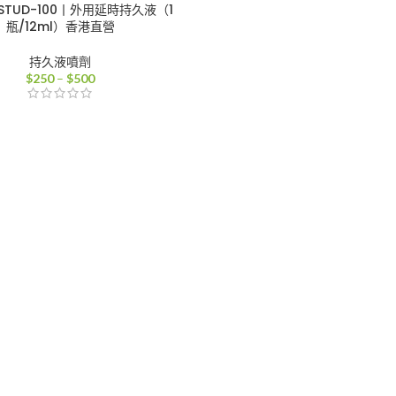
TUD-100丨外用延時持久液（1
瓶/12ml）香港直營
持久液噴劑
價
$
250
–
$
500
格
範
圍：
$250
到
$500