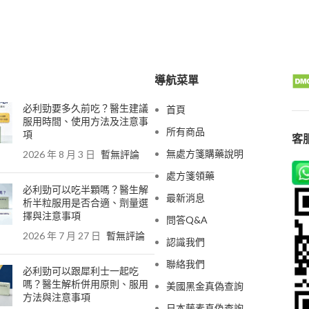
導航菜單
必利勁要多久前吃？醫生建議
首頁
服用時間、使用方法及注意事
所有商品
項
客服
無處方箋購藥說明
2026 年 8 月 3 日
暫無評論
處方箋領藥
必利勁可以吃半顆嗎？醫生解
最新消息
析半粒服用是否合適、劑量選
擇與注意事項
問答Q&A
2026 年 7 月 27 日
暫無評論
認識我們
聯絡我們
必利勁可以跟犀利士一起吃
嗎？醫生解析併用原則、服用
美國黑金真偽查詢
方法與注意事項
日本藤素真偽查詢