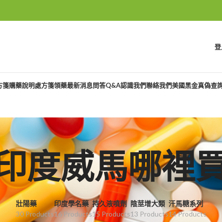
登
方箋購藥說明
處方箋領藥
最新消息
問答Q&A
認識我們
聯絡我們
美國黑金真偽查
印度威馬哪裡
壯陽藥
印度學名藥
持久液噴劑
陰莖增大類
汗馬糖系列
30 Products
16 Products
15 Products
13 Products
14 Products