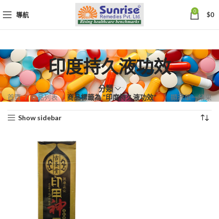
0
導航
$
0
印度持久液功效
分類
首頁
商品列表
商品標籤為 “印度持久液功效”
顯示單一結果
Show sidebar