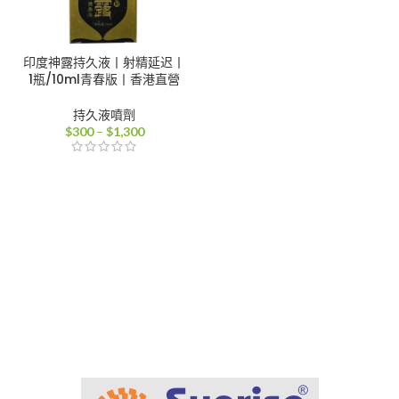
印度神露持久液丨射精延迟丨
1瓶/10ml青春版丨香港直營
持久液噴劑
價
$
300
–
$
1,300
格
範
圍：
$300
到
$1,300