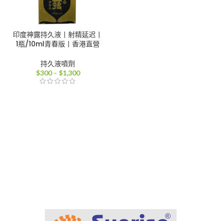
印度神露持久液丨射精延迟丨
1瓶/10ml青春版丨香港直營
持久液噴劑
價
$
300
–
$
1,300
格
範
圍：
$300
到
$1,300