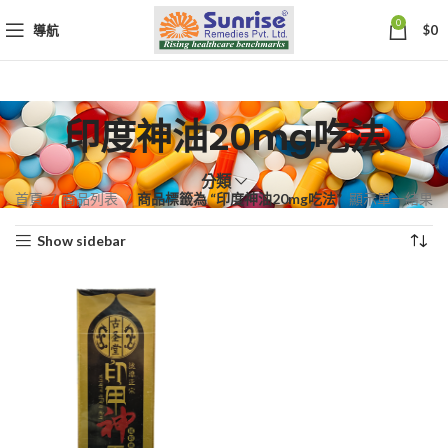
0
導航
$
0
印度神油20mg吃法
分類
首頁
商品列表
商品標籤為 “印度神油20mg吃法”
顯示單一結果
Show sidebar