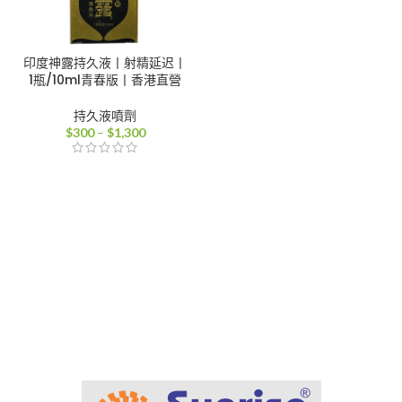
印度神露持久液丨射精延迟丨
1瓶/10ml青春版丨香港直營
持久液噴劑
價
$
300
–
$
1,300
格
範
圍：
$300
到
$1,300