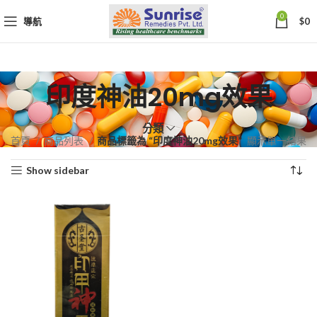
0
導航
$
0
印度神油20mg效果
分類
首頁
商品列表
商品標籤為 “印度神油20mg效果”
顯示單一結果
Show sidebar