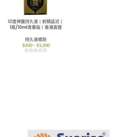
印度神露持久液丨射精延迟丨
1瓶/10ml青春版丨香港直營
持久液噴劑
價
$
300
–
$
1,300
格
範
圍：
$300
到
$1,300