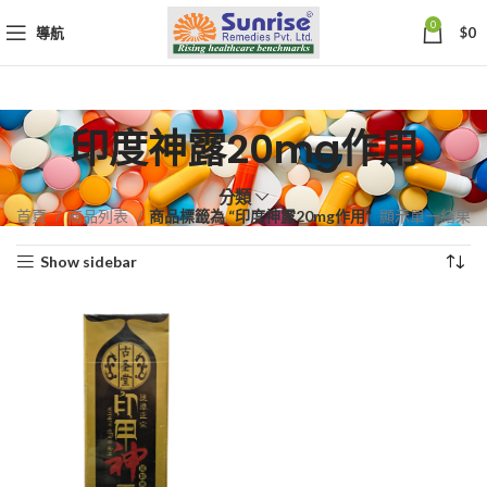
0
導航
$
0
印度神露20mg作用
分類
首頁
商品列表
商品標籤為 “印度神露20mg作用”
顯示單一結果
Show sidebar