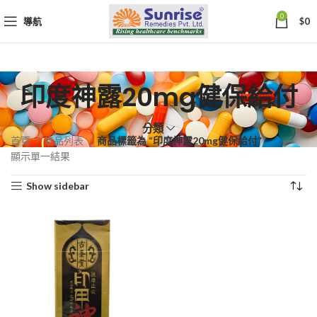
0
導航
$
0
印度神露20mg健保給付
分類
首頁
商品列表
商品標籤為 “印度神露20mg健保給付”
顯示單一結果
Show sidebar