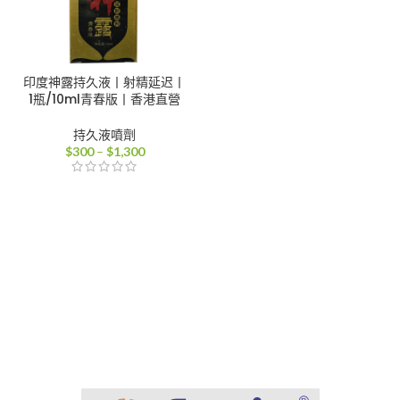
印度神露持久液丨射精延迟丨
1瓶/10ml青春版丨香港直營
持久液噴劑
價
$
300
–
$
1,300
格
範
圍：
$300
到
$1,300