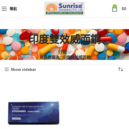
0
導航
$
0
印度雙效威而鋼
分類
首頁
商品列表
商品標籤為 “印度雙效威而鋼”
顯示單一結果
Show sidebar