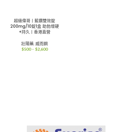
超級偉哥丨藍鑽雙效錠
200mg/10錠1盒 助勃增硬
+持久丨香港直營
壯陽藥
,
威而鋼
價
$
500
–
$
2,600
格
範
圍：
$500
到
$2,600