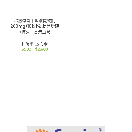
超級偉哥丨藍鑽雙效錠
200mg/10錠1盒 助勃增硬
+持久丨香港直營
壯陽藥
,
威而鋼
價
$
500
–
$
2,600
格
範
圍：
$500
到
$2,600