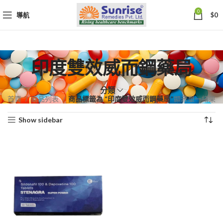
0
導航
$
0
印度雙效威而鋼藥局
分類
首頁
商品列表
商品標籤為 “印度雙效威而鋼藥局”
顯示單一結果
Show sidebar