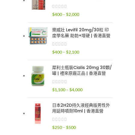
$400
到
價
$
400
–
$
2,000
$2,400
格
範
樂威壯 Levifil 20mg/30粒 印
圍：
度學名藥 助勃+增硬 | 香港直營
$400
到
價
$
400
–
$
2,100
$2,000
格
範
犀利士瓶裝Cialis 20mg 30顆/
圍：
罐 | 禮來原廠正品 | 香港直營
$400
到
價
$
1,100
–
$
4,000
$2,100
格
範
日本2H2D持久液經典版男性外
圍：
用延時噴劑10ml | 香港直營
$1,100
到
價
$
250
–
$
500
$4,000
格