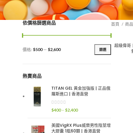
依價格篩選商品
首頁
商
超級偉哥丨
價格:
$500
—
$2,600
篩選
最
最
低
高
價
價
格
格
熱賣商品
TITAN GEL 黃金加強版 | 正品俄
羅斯進口 | 香港直營
價
$
400
–
$
2,400
格
範
美國VigRX Plus威樂男性陰莖增
圍：
大膠囊 1瓶60顆 | 香港直營