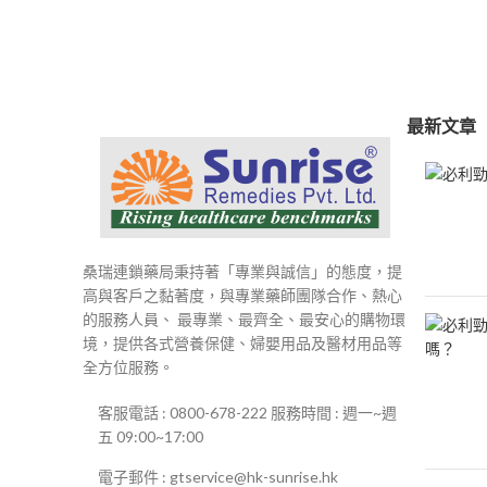
範
圍：
$250
到
$500
最新文章
桑瑞連鎖藥局秉持著「專業與誠信」的態度，提
高與客戶之黏著度，與專業藥師團隊合作、熱心
的服務人員、 最專業、最齊全、最安心的購物環
境，提供各式營養保健、婦嬰用品及醫材用品等
全方位服務。
客服電話 : 0800-678-222 服務時間 : 週一~週
五 09:00~17:00
電子郵件 : gtservice@hk-sunrise.hk