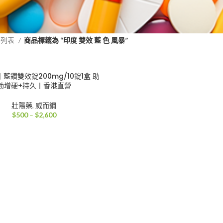
品列表
商品標籤為 “印度 雙效 藍 色 風暴”
藍鑽雙效錠200mg/10錠1盒 助
勃增硬+持久丨香港直營
壯陽藥
,
威而鋼
價
$
500
–
$
2,600
格
範
圍：
$500
到
$2,600