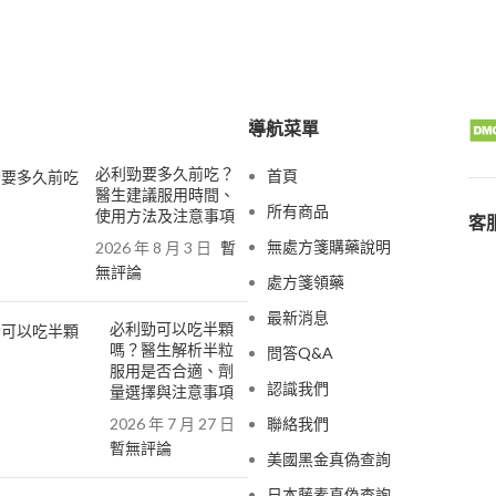
導航菜單
必利勁要多久前吃？
首頁
醫生建議服用時間、
所有商品
使用方法及注意事項
客服
無處方箋購藥說明
2026 年 8 月 3 日
暫
無評論
處方箋領藥
最新消息
必利勁可以吃半顆
嗎？醫生解析半粒
問答Q&A
服用是否合適、劑
認識我們
量選擇與注意事項
2026 年 7 月 27 日
聯絡我們
暫無評論
美國黑金真偽查詢
日本藤素真偽查詢