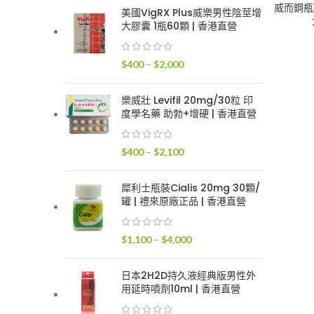
範
威而鋼瓶裝
美國VigRX Plus威樂男性陰莖增
圍：
大膠囊 1瓶60顆 | 香港直營
$400
到
價
$
400
–
$
2,000
$2,400
格
範
樂威壯 Levifil 20mg/30粒 印
圍：
度學名藥 助勃+增硬 | 香港直營
$400
到
價
$
400
–
$
2,100
$2,000
格
範
犀利士瓶裝Cialis 20mg 30顆/
圍：
罐 | 禮來原廠正品 | 香港直營
$400
到
價
$
1,100
–
$
4,000
$2,100
格
範
日本2H2D持久液經典版男性外
圍：
用延時噴劑10ml | 香港直營
$1,100