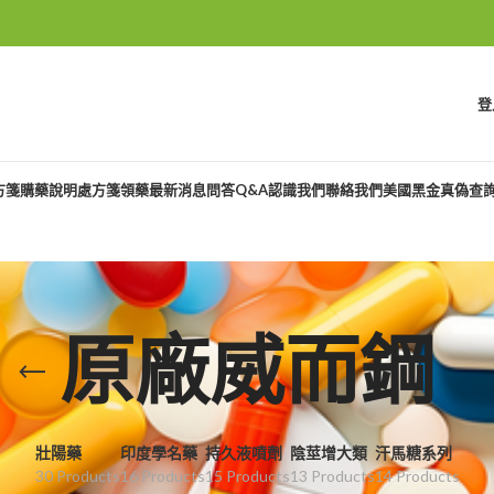
登
方箋購藥說明
處方箋領藥
最新消息
問答Q&A
認識我們
聯絡我們
美國黑金真偽查
原廠威而鋼
壯陽藥
印度學名藥
持久液噴劑
陰莖增大類
汗馬糖系列
30 Products
16 Products
15 Products
13 Products
14 Products