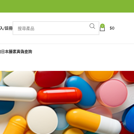
0
入/註冊
$
0
詢
日本藤素真偽查詢