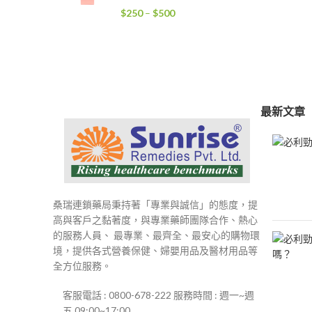
到
價
$
250
–
$
500
$4,000
格
範
圍：
$250
到
$500
最新文章
桑瑞連鎖藥局秉持著「專業與誠信」的態度，提
高與客戶之黏著度，與專業藥師團隊合作、熱心
的服務人員、 最專業、最齊全、最安心的購物環
境，提供各式營養保健、婦嬰用品及醫材用品等
全方位服務。
客服電話 : 0800-678-222 服務時間 : 週一~週
五 09:00~17:00