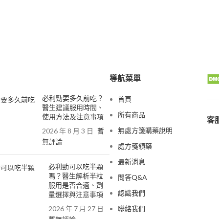
導航菜單
必利勁要多久前吃？
首頁
醫生建議服用時間、
所有商品
使用方法及注意事項
客服
無處方箋購藥說明
2026 年 8 月 3 日
暫
無評論
處方箋領藥
最新消息
必利勁可以吃半顆
嗎？醫生解析半粒
問答Q&A
服用是否合適、劑
認識我們
量選擇與注意事項
2026 年 7 月 27 日
聯絡我們