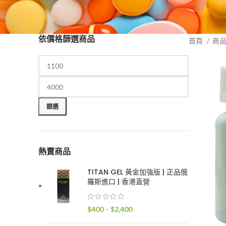
依價格篩選商品
首頁
商
最
最
低
高
篩選
價
價
格
格
熱賣商品
TITAN GEL 黃金加強版 | 正品俄
羅斯進口 | 香港直營
價
$
400
–
$
2,400
格