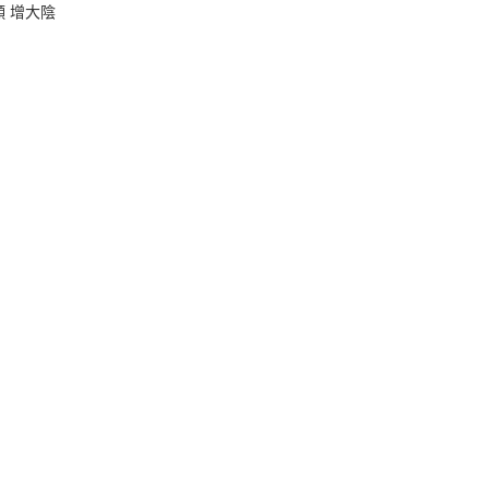
顆 增大陰
0
00