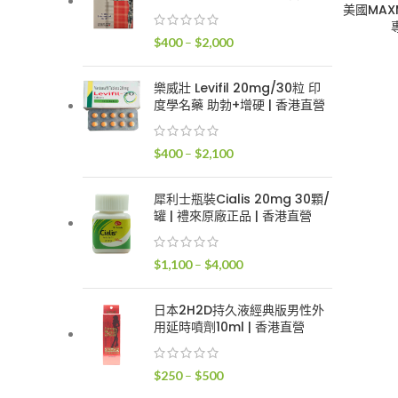
$400
美國MAX
到
價
$
400
–
$
2,000
$2,400
格
範
樂威壯 Levifil 20mg/30粒 印
圍：
度學名藥 助勃+增硬 | 香港直營
$400
到
價
$
400
–
$
2,100
$2,000
格
範
犀利士瓶裝Cialis 20mg 30顆/
圍：
罐 | 禮來原廠正品 | 香港直營
$400
到
價
$
1,100
–
$
4,000
$2,100
格
範
日本2H2D持久液經典版男性外
圍：
用延時噴劑10ml | 香港直營
$1,100
到
價
$
250
–
$
500
$4,000
格