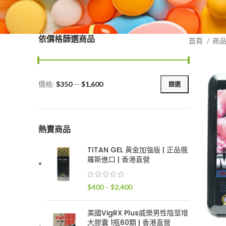
依價格篩選商品
首頁
商
價格:
$350
—
$1,600
篩選
最
最
低
高
價
價
格
格
熱賣商品
TITAN GEL 黃金加強版 | 正品俄
羅斯進口 | 香港直營
價
$
400
–
$
2,400
格
範
美國VigRX Plus威樂男性陰莖增
圍：
大膠囊 1瓶60顆 | 香港直營