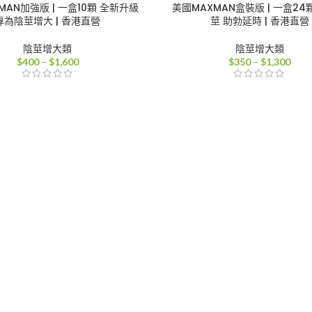
MAN加強版 | 一盒10顆 全新升級
美國MAXMAN盒裝版 | 一盒24
專為陰莖增大 | 香港直營
莖 助勃延時 | 香港直營
陰莖增大類
陰莖增大類
價
價
$
400
–
$
1,600
$
350
–
$
1,300
格
格
範
範
圍：
圍：
$400
$35
到
到
$1,600
$1,3