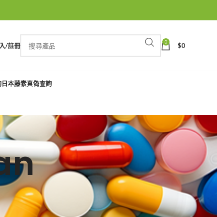
0
入/註冊
$
0
詢
日本藤素真偽查詢
an