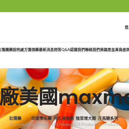
登
方箋購藥說明
處方箋領藥
最新消息
問答Q&A
認識我們
聯絡我們
美國黑金真偽查
廠美國maxm
壯陽藥
印度學名藥
持久液噴劑
陰莖增大類
汗馬糖系列
30 Products
16 Products
15 Products
13 Products
14 Products