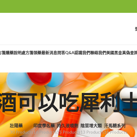
方箋購藥說明
處方箋領藥
最新消息
問答Q&A
認識我們
聯絡我們
美國黑金真偽查
酒可以吃犀利
壯陽藥
印度學名藥
持久液噴劑
陰莖增大類
汗馬糖系列
30 Products
16 Products
15 Products
13 Products
14 Products