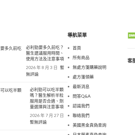
導航菜單
必利勁要多久前吃？
首頁
醫生建議服用時間、
所有商品
使用方法及注意事項
客服
無處方箋購藥說明
2026 年 8 月 3 日
暫
無評論
處方箋領藥
最新消息
必利勁可以吃半顆
嗎？醫生解析半粒
問答Q&A
服用是否合適、劑
認識我們
量選擇與注意事項
2026 年 7 月 27 日
聯絡我們
暫無評論
美國黑金真偽查詢
日本藤素真偽查詢