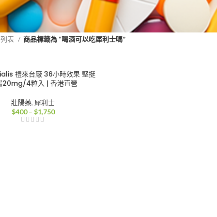
品列表
商品標籤為 “喝酒可以吃犀利士嗎”
ialis 禮來台廠 36小時效果 堅挺
20mg/4粒入 | 香港直營
壯陽藥
,
犀利士
價
$
400
–
$
1,750
格
範
圍：
$400
到
$1,750