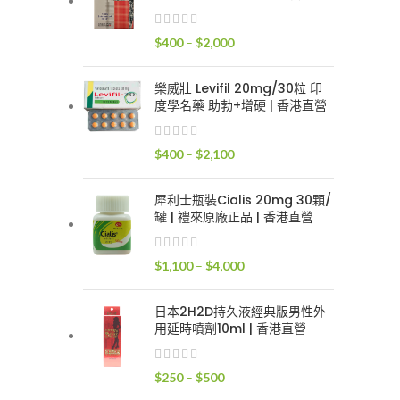
$400
到
價
$
400
–
$
2,000
$2,400
格
範
樂威壯 Levifil 20mg/30粒 印
圍：
度學名藥 助勃+增硬 | 香港直營
$400
到
價
$
400
–
$
2,100
$2,000
格
範
犀利士瓶裝Cialis 20mg 30顆/
圍：
罐 | 禮來原廠正品 | 香港直營
$400
到
價
$
1,100
–
$
4,000
$2,100
格
範
日本2H2D持久液經典版男性外
圍：
用延時噴劑10ml | 香港直營
$1,100
到
價
$
250
–
$
500
$4,000
格