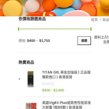
依價格篩選商品
首頁
商
犀利士/C
價格:
$400
—
$1,750
篩選
壯陽
最
最
低
高
價
價
格
格
熱賣商品
TITAN GEL 黃金加強版 | 正品俄
羅斯進口 | 香港直營
價
$
400
–
$
2,400
格
範
美國VigRX Plus威樂男性陰莖增
圍：
大膠囊 1瓶60顆 | 香港直營