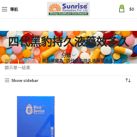
0
導航
$
0
四代黑豹持久液藥效多久
分類
首頁
商品列表
商品標籤為 “四代黑豹持久液藥效多久”
顯示單一結果
Show sidebar