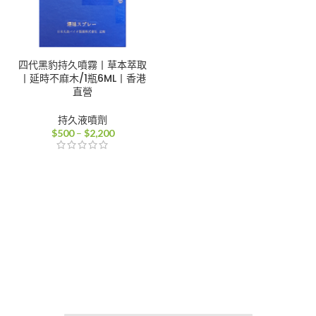
四代黑豹持久噴霧丨草本萃取
丨延時不麻木/1瓶6ML丨香港
直營
持久液噴劑
價
$
500
–
$
2,200
格
範
圍：
$500
到
$2,200