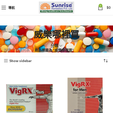
0
導航
$
0
威樂哪裡買
分類
依
首頁
商品列表
商品標籤為 “威樂哪裡買”
顯示所有 2 筆結果
熱
Show sidebar
銷
度
排
序