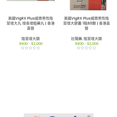
美國VigRX Plus威樂男性陰
美國VigRX Plus威樂男性陰
莖增大丸 增長增粗藥丸 | 香港
莖增大膠囊 1瓶60顆 | 香港直
直營
營
陰莖增大類
壯陽藥
,
陰莖增大類
價
價
$
400
–
$
2,000
$
400
–
$
2,000
格
格
範
範
圍：
圍：
$400
$400
到
到
$2,000
$2,000