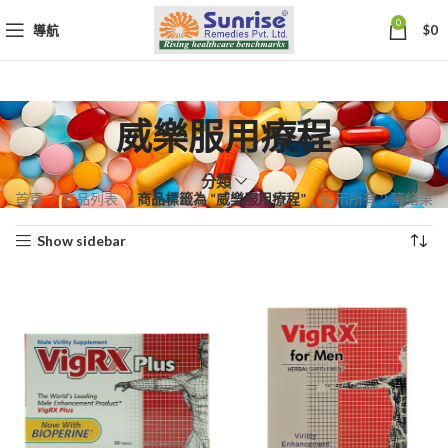
0
導航
$
0
威樂服用療程
分類
依
首頁
商品列表
商品標籤為 “威樂服用療程”
顯示所有 2 筆結果
熱
Show sidebar
銷
度
排
序