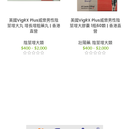
美國VigRX Plus威樂男性陰
美國VigRX Plus威樂男性陰
莖增大丸 增長增粗藥丸 | 香港
莖增大膠囊 1瓶60顆 | 香港直
直營
營
陰莖增大類
壯陽藥
,
陰莖增大類
價
價
$
400
–
$
2,000
$
400
–
$
2,000
格
格
範
範
圍：
圍：
$400
$400
到
到
$2,000
$2,000