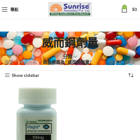
0
導航
$
0
威而鋼劑量
分類
首頁
商品列表
商品標籤為 “威而鋼劑量”
顯示單一結果
Show sidebar