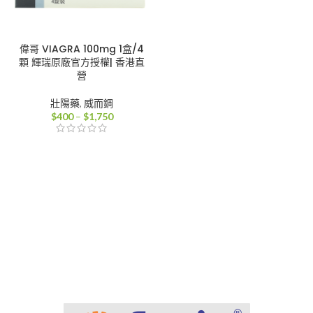
偉哥 VIAGRA 100mg 1盒/4
顆 輝瑞原廠官方授權| 香港直
營
壯陽藥
,
威而鋼
價
$
400
–
$
1,750
格
範
圍：
$400
到
$1,750