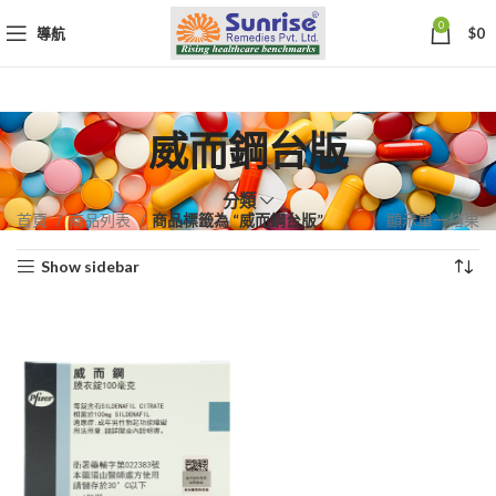
0
導航
$
0
威而鋼台版
分類
首頁
商品列表
商品標籤為 “威而鋼台版”
顯示單一結果
Show sidebar