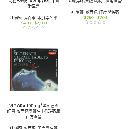
助勃+增硬 100mg/10粒 | 香
印度學名藥版 助勃 | 香港直營
港直營
壯陽藥
,
威而鋼
,
印度學名藥
價
壯陽藥
,
威而鋼
,
印度學名藥
$
250
–
$
700
價
格
$
400
–
$
2,100
格
範
範
圍：
圍：
$250
$400
到
到
$700
$2,100
VIGORA 100mg/4粒 德國
紅魔 威而鋼學藥名 | 桑瑞藥局
官方直營
壯陽藥
,
威而鋼
,
印度學名藥