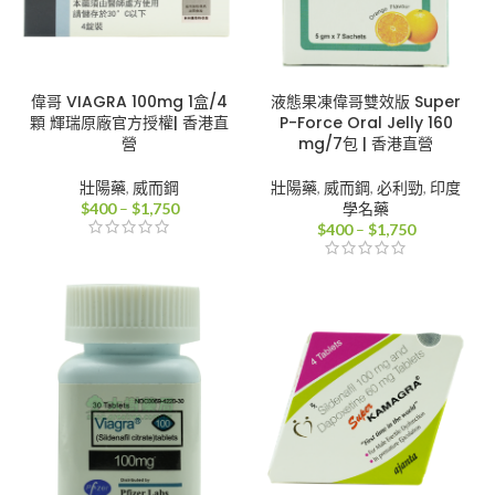
偉哥 VIAGRA 100mg 1盒/4
液態果凍偉哥雙效版 Super
顆 輝瑞原廠官方授權| 香港直
P-Force Oral Jelly 160
營
mg/7包 | 香港直營
壯陽藥
,
威而鋼
壯陽藥
,
威而鋼
,
必利勁
,
印度
價
$
400
–
$
1,750
學名藥
格
價
$
400
–
$
1,750
範
格
圍：
範
$400
圍：
到
$400
$1,750
到
$1,750