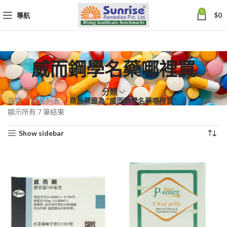
0
導航
$
0
威而鋼學名藥哪裡買
分類
首頁
商品列表
商品標籤為 “威而鋼學名藥哪裡買”
依
顯示所有 7 筆結果
熱
Show sidebar
銷
度
排
序