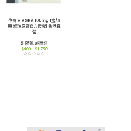
偉哥 VIAGRA 100mg 1盒/4
顆 輝瑞原廠官方授權| 香港直
營
壯陽藥
,
威而鋼
價
$
400
–
$
1,750
格
範
圍：
$400
到
$1,750