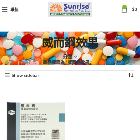
0
導航
$
0
威而鋼效果
分類
首頁
商品列表
商品標籤為 “威而鋼效果”
顯示單一結果
Show sidebar