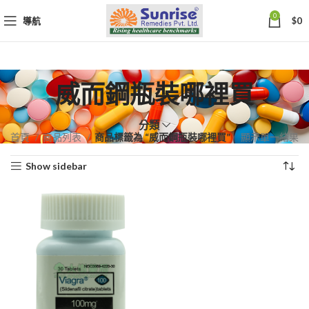
0
導航
$
0
威而鋼瓶裝哪裡買
分類
首頁
商品列表
商品標籤為 “威而鋼瓶裝哪裡買”
顯示單一結果
Show sidebar