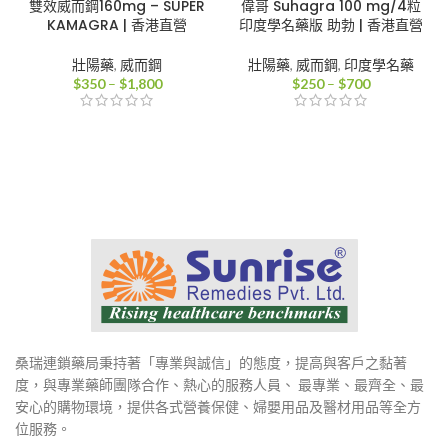
雙效威而鋼160mg – SUPER
偉哥 Suhagra 100 mg/4粒
KAMAGRA | 香港直營
印度學名藥版 助勃 | 香港直營
壯陽藥
,
威而鋼
壯陽藥
,
威而鋼
,
印度學名藥
價
價
$
350
–
$
1,800
$
250
–
$
700
格
格
範
範
圍：
圍：
$350
$250
到
到
$1,800
$700
桑瑞連鎖藥局秉持著「專業與誠信」的態度，提高與客戶之黏著
度，與專業藥師團隊合作、熱心的服務人員、 最專業、最齊全、最
安心的購物環境，提供各式營養保健、婦嬰用品及醫材用品等全方
位服務。