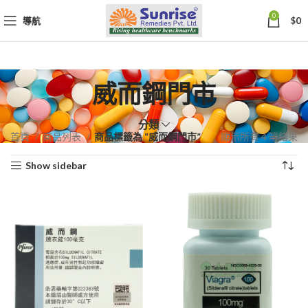
0
導航
$
0
威而鋼門市
分類
依
首頁
商品列表
商品標籤為 “威而鋼門市”
顯示所有 4 筆結果
熱
Show sidebar
銷
度
排
序