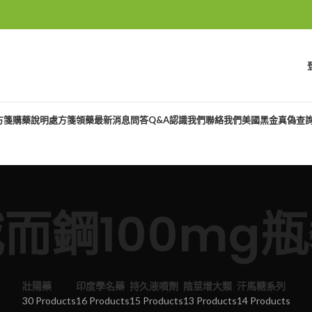
方箋購藥說明
處方箋領藥
最新消息
問答Q&A
認識我們
聯絡我們
美國黑金真偽查
而鋼100mg
壯陽藥
印度學名藥
持久液噴劑
陰莖增大類
汗馬糖系列
30 Products
16 Products
15 Products
13 Products
14 Products