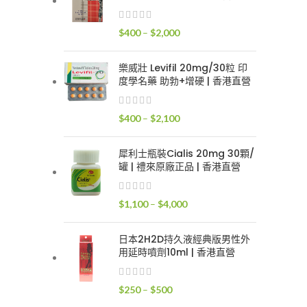
$400
到
價
$
400
–
$
2,000
$2,400
格
範
樂威壯 Levifil 20mg/30粒 印
圍：
度學名藥 助勃+增硬 | 香港直營
$400
到
價
$
400
–
$
2,100
$2,000
格
範
犀利士瓶裝Cialis 20mg 30顆/
圍：
罐 | 禮來原廠正品 | 香港直營
$400
到
價
$
1,100
–
$
4,000
$2,100
格
範
日本2H2D持久液經典版男性外
圍：
用延時噴劑10ml | 香港直營
$1,100
到
價
$
250
–
$
500
$4,000
格