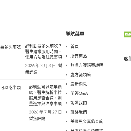
導航菜單
必利勁要多久前吃？
首頁
醫生建議服用時間、
所有商品
使用方法及注意事項
客服
無處方箋購藥說明
2026 年 8 月 3 日
暫
無評論
處方箋領藥
最新消息
必利勁可以吃半顆
嗎？醫生解析半粒
問答Q&A
服用是否合適、劑
認識我們
量選擇與注意事項
2026 年 7 月 27 日
聯絡我們
暫無評論
美國黑金真偽查詢
日本藤素真偽查詢