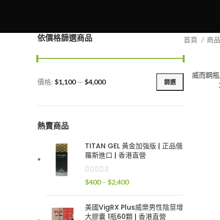
依價格篩選商品
首頁
商
威而鋼瓶裝
價格:
$1,100
—
$4,000
篩選
最
最
低
高
價
價
格
格
熱賣商品
TITAN GEL 黃金加強版 | 正品俄
羅斯進口 | 香港直營
價
$
400
–
$
2,400
格
範
美國VigRX Plus威樂男性陰莖增
圍：
大膠囊 1瓶60顆 | 香港直營