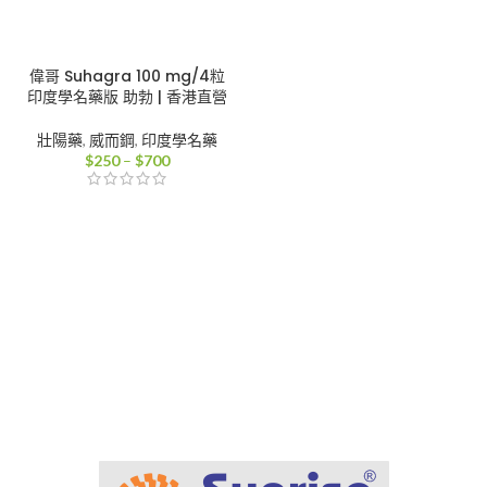
偉哥 Suhagra 100 mg/4粒
印度學名藥版 助勃 | 香港直營
壯陽藥
,
威而鋼
,
印度學名藥
價
$
250
–
$
700
格
範
圍：
$250
到
$700