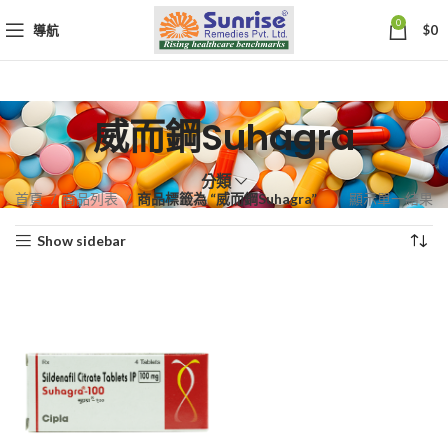
0
導航
$
0
威而鋼Suhagra
分類
首頁
商品列表
商品標籤為 “威而鋼Suhagra”
顯示單一結果
Show sidebar