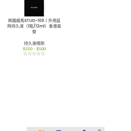
英國威馬STUD-100丨外用延
時持久液（1瓶/12ml）香港直
營
持久液噴劑
價
$
250
–
$
500
格
範
圍：
$250
到
$500