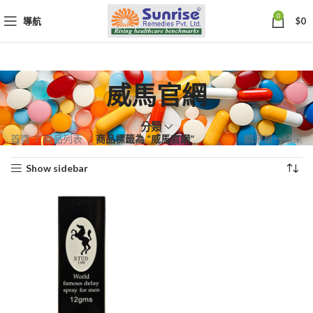
0
導航
$
0
威馬官網
分類
首頁
商品列表
商品標籤為 “威馬官網”
顯示單一結果
Show sidebar