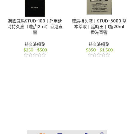
英國威馬STUD-100丨外用延
威馬持久液丨STUD-5000 草
時持久液（1瓶/12ml）香港直
本萃取丨延時王丨1瓶20ml
營
香港直營
持久液噴劑
持久液噴劑
價
價
$
250
–
$
500
$
350
–
$
1,500
格
格
範
範
圍：
圍：
$250
$350
到
到
$500
$1,500