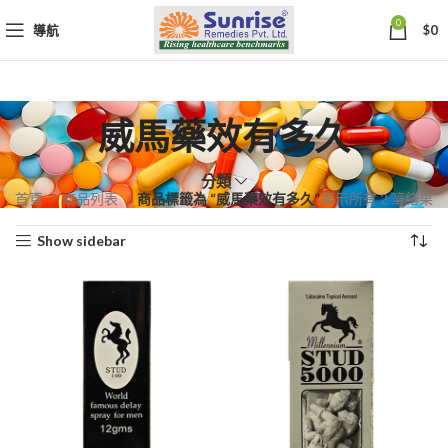
0
導航
$
0
威馬藥效有多久
分類
依
首頁
商品列表
商品標籤為 “威馬藥效有多久”
顯示所有 2 筆結果
熱
Show sidebar
銷
度
排
序