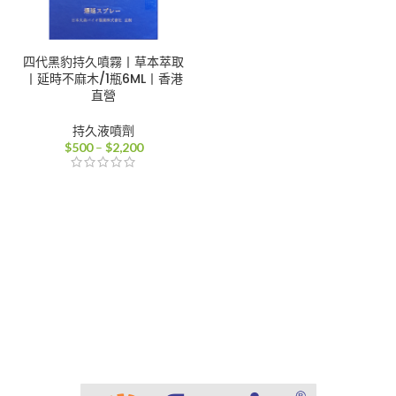
四代黑豹持久噴霧丨草本萃取
丨延時不麻木/1瓶6ML丨香港
直營
持久液噴劑
價
$
500
–
$
2,200
格
範
圍：
$500
到
$2,200