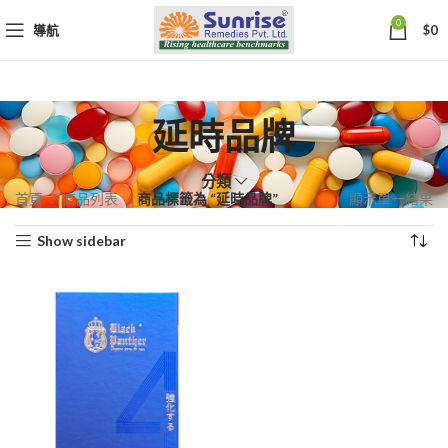
0
導航
$
0
延時品牌
分類
首頁
商品列表
商品標籤為 “延時品牌”
顯示單一結果
Show sidebar