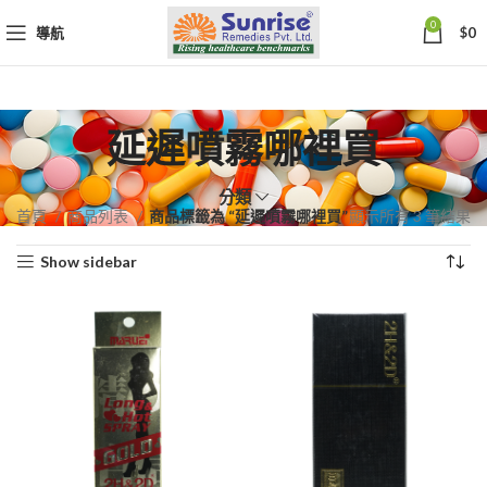
0
導航
$
0
延遲噴霧哪裡買
分類
依
首頁
商品列表
商品標籤為 “延遲噴霧哪裡買”
顯示所有 3 筆結果
熱
Show sidebar
銷
度
排
序