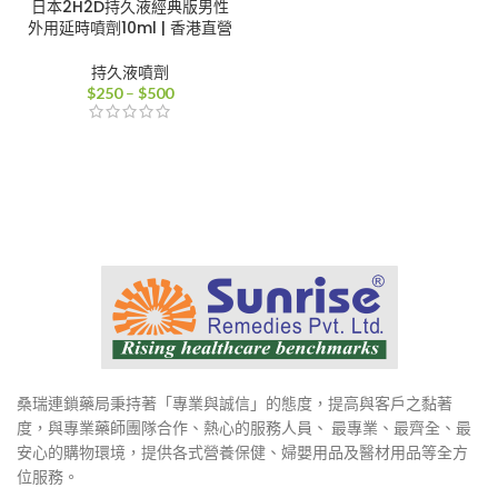
日本2H2D持久液經典版男性
外用延時噴劑10ml | 香港直營
持久液噴劑
價
$
250
–
$
500
格
範
圍：
$250
到
$500
桑瑞連鎖藥局秉持著「專業與誠信」的態度，提高與客戶之黏著
度，與專業藥師團隊合作、熱心的服務人員、 最專業、最齊全、最
安心的購物環境，提供各式營養保健、婦嬰用品及醫材用品等全方
位服務。