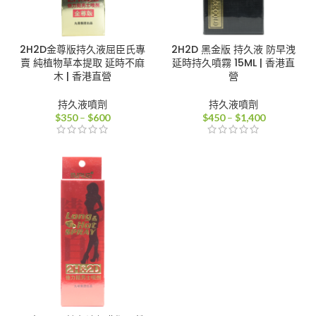
2H2D金尊版持久液屈臣氏專
2H2D 黑金版 持久液 防早洩
賣 純植物草本提取 延時不麻
延時持久噴霧 15ML | 香港直
木 | 香港直營
營
持久液噴劑
持久液噴劑
價
價
$
350
–
$
600
$
450
–
$
1,400
格
格
範
範
圍：
圍：
$350
$450
到
到
$600
$1,400