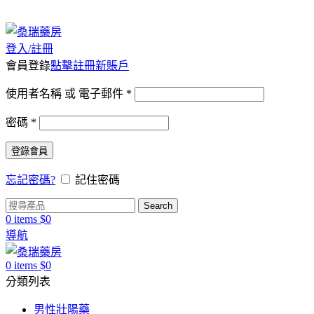
桑瑞藥局：全店商品原廠正品，保證正品正貨
登入/註冊
會員登錄
點擊註冊新賬戶
使用者名稱 或 電子郵件
*
密碼
*
登錄會員
忘記密碼?
記住密碼
Search
0
items
$
0
導航
0
items
$
0
分類列表
男性壯陽藥