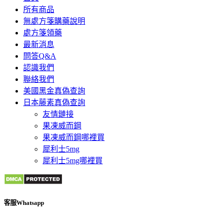
所有商品
無處方箋購藥說明
處方箋領藥
最新消息
問答Q&A
認識我們
聯絡我們
美國黑金真偽查詢
日本藤素真偽查詢
友情鏈接
果凍威而鋼
果凍威而鋼哪裡買
犀利士5mg
犀利士5mg哪裡買
客服Whatsapp