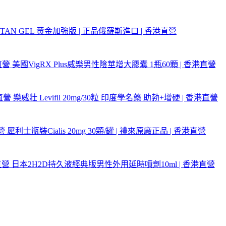
ITAN GEL 黃金加強版 | 正品俄羅斯進口 | 香港直營
美國VigRX Plus威樂男性陰莖增大膠囊 1瓶60顆 | 香港直營
樂威壯 Levifil 20mg/30粒 印度學名藥 助勃+增硬 | 香港直營
犀利士瓶裝Cialis 20mg 30顆/罐 | 禮來原廠正品 | 香港直營
日本2H2D持久液經典版男性外用延時噴劑10ml | 香港直營