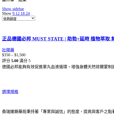
$250
Show sidebar
到
Show
9
12
18
24
$500
正品德國必邦 MUST STATE | 助勃+延時 植物萃取 
壯陽藥
$
350
–
$
1,500
價
評分
5.00
滿分 5
格
德國必邦能夠有效促進睪丸血液循環，增強身體天然荷爾蒙制
範
圍：
$350
到
$1,500
選擇規格
桑瑞連鎖藥局秉持著「專業與誠信」的態度，提高與客戶之黏