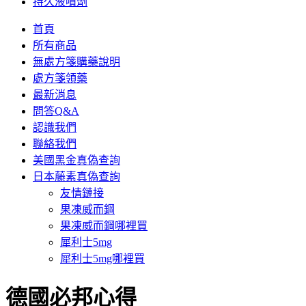
持久液噴劑
首頁
所有商品
無處方箋購藥說明
處方箋領藥
最新消息
問答Q&A
認識我們
聯絡我們
美國黑金真偽查詢
日本藤素真偽查詢
友情鏈接
果凍威而鋼
果凍威而鋼哪裡買
犀利士5mg
犀利士5mg哪裡買
德國必邦心得