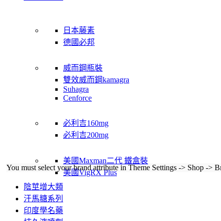
日本藤素
德國必邦
威而鋼瓶裝
雙效威而鋼kamagra
Suhagra
Cenforce
必利吉160mg
必利吉200mg
美國Maxman二代 鐵盒裝
You must select your brand attribute in Theme Settings -> Shop -> B
美國VigRX Plus
陰莖增大類
汗馬糖系列
印度學名藥