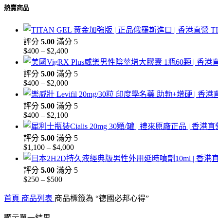
熱賣商品
價
價
格
格
T
評分
5.00
滿分 5
$
400
–
$
2,400
價
格
評分
5.00
滿分 5
範
$
400
–
$
2,000
價
圍：
格
$400
評分
5.00
滿分 5
到
範
$
400
–
$
2,100
價
$2,400
圍：
格
$400
評分
5.00
滿分 5
到
範
$
1,100
–
$
4,000
價
$2,000
圍：
格
$400
評分
5.00
滿分 5
到
範
$
250
–
$
500
價
$2,100
圍：
格
$1,100
首頁
商品列表
商品標籤為 “德國必邦心得”
範
到
$4,000
圍：
顯示單一結果