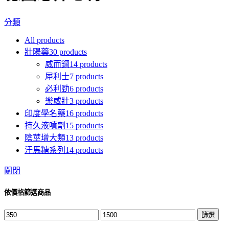
分類
All
products
壯陽藥
30 products
威而鋼
14 products
犀利士
7 products
必利勁
6 products
樂威壯
3 products
印度學名藥
16 products
持久液噴劑
15 products
陰莖增大類
13 products
汗馬糖系列
14 products
關閉
依價格篩選商品
最
最
篩選
低
高