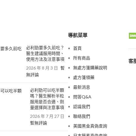
導航菜單
必利勁要多久前吃？
首頁
醫生建議服用時間、
所有商品
使用方法及注意事項
客服
無處方箋購藥說明
2026 年 8 月 3 日
暫
無評論
處方箋領藥
最新消息
必利勁可以吃半顆
嗎？醫生解析半粒
問答Q&A
服用是否合適、劑
認識我們
量選擇與注意事項
2026 年 7 月 27 日
聯絡我們
暫無評論
美國黑金真偽查詢
日本藤素真偽查詢