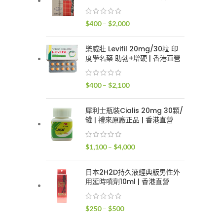
$400
到
價
$
400
–
$
2,000
$2,400
格
範
樂威壯 Levifil 20mg/30粒 印
圍：
度學名藥 助勃+增硬 | 香港直營
$400
到
價
$
400
–
$
2,100
$2,000
格
範
犀利士瓶裝Cialis 20mg 30顆/
圍：
罐 | 禮來原廠正品 | 香港直營
$400
到
價
$
1,100
–
$
4,000
$2,100
格
範
日本2H2D持久液經典版男性外
圍：
用延時噴劑10ml | 香港直營
$1,100
到
價
$
250
–
$
500
$4,000
格