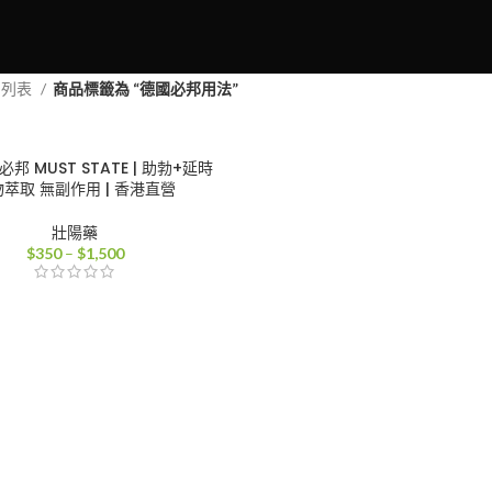
品列表
商品標籤為 “德國必邦用法”
邦 MUST STATE | 助勃+延時
萃取 無副作用 | 香港直營
壯陽藥
價
$
350
–
$
1,500
格
範
圍：
$350
到
$1,500