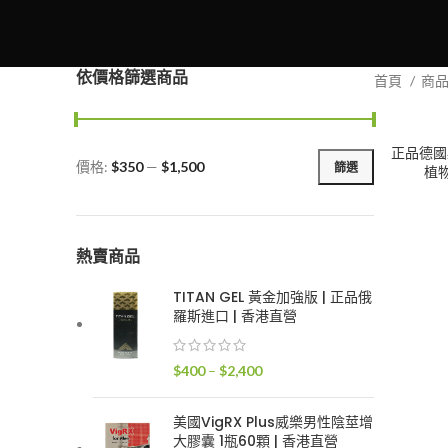
依價格篩選商品
首頁
商
正品德國必
價格:
$350
—
$1,500
篩選
植物
最
最
低
高
價
價
格
格
熱賣商品
TITAN GEL 黃金加強版 | 正品俄
羅斯進口 | 香港直營
價
$
400
–
$
2,400
格
範
美國VigRX Plus威樂男性陰莖增
圍：
大膠囊 1瓶60顆 | 香港直營