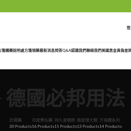
登
方箋購藥說明
處方箋領藥
最新消息
問答Q&A
認識我們
聯絡我們
美國黑金真偽查
德國必邦用法
壯陽藥
印度學名藥
持久液噴劑
陰莖增大類
汗馬糖系列
30 Products
16 Products
15 Products
13 Products
14 Products