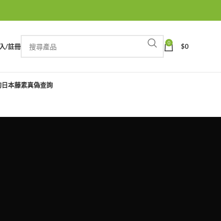
0
入/註冊
$
0
詢
日本藤素真偽查詢