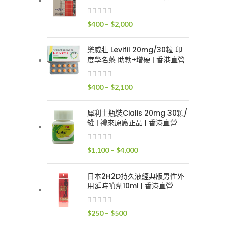
$400
到
價
$
400
–
$
2,000
$2,400
格
範
樂威壯 Levifil 20mg/30粒 印
圍：
度學名藥 助勃+增硬 | 香港直營
$400
到
價
$
400
–
$
2,100
$2,000
格
範
犀利士瓶裝Cialis 20mg 30顆/
圍：
罐 | 禮來原廠正品 | 香港直營
$400
到
價
$
1,100
–
$
4,000
$2,100
格
範
日本2H2D持久液經典版男性外
圍：
用延時噴劑10ml | 香港直營
$1,100
到
價
$
250
–
$
500
$4,000
格