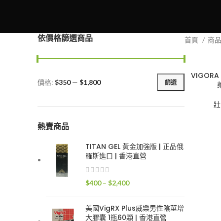
依價格篩選商品
首頁
商
VIGOR
價格:
$350
—
$1,800
篩選
最
最
低
高
壯
價
價
格
格
熱賣商品
TITAN GEL 黃金加強版 | 正品俄
羅斯進口 | 香港直營
價
$
400
–
$
2,400
格
範
美國VigRX Plus威樂男性陰莖增
圍：
大膠囊 1瓶60顆 | 香港直營