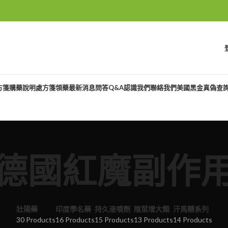
方箋購藥說明
處方箋領藥
最新消息
問答Q&A
認識我們
聯絡我們
美國黑金真偽查
德國紅魔副作
壯陽藥
印度學名藥
持久液噴劑
陰莖增大類
汗馬糖系列
30 Products
16 Products
15 Products
13 Products
14 Products