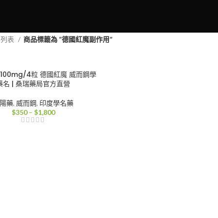
品列表
商品標籤為 “德國紅魔副作用”
A 100mg/4粒 德國紅魔 威而鋼學
藥名 | 桑瑞藥局官方直營
陽藥
,
威而鋼
,
印度學名藥
價
$
350
–
$
1,800
格
範
圍：
$350
到
$1,800