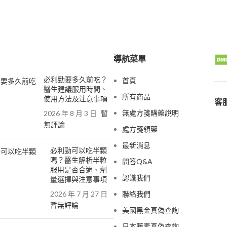
導航菜單
必利勁要多久前吃？
首頁
醫生建議服用時間、
所有商品
使用方法及注意事項
客服
無處方箋購藥說明
2026 年 8 月 3 日
暫
無評論
處方箋領藥
最新消息
必利勁可以吃半顆
嗎？醫生解析半粒
問答Q&A
服用是否合適、劑
認識我們
量選擇與注意事項
2026 年 7 月 27 日
聯絡我們
暫無評論
美國黑金真偽查詢
日本藤素真偽查詢