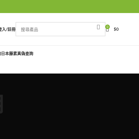
0
登入/註冊
$
0
詢
日本藤素真偽查詢
用