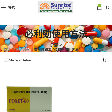
0
導航
$
0
必利勁使用方法
分類
首頁
商品列表
商品標籤為 “必利勁使用方法”
顯示單一結果
Show sidebar