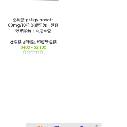
必利勁 priligy poxet-
60mg/10粒 治療早洩、延遲
效果顯著丨香港直營
壯陽藥
,
必利勁
,
印度學名藥
價
$
400
–
$
2,100
格
範
圍：
$400
到
$2,100