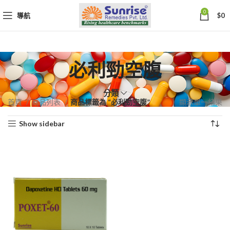
0
導航
$
0
必利勁空腹
分類
首頁
商品列表
商品標籤為 “必利勁空腹”
顯示單一結果
Show sidebar