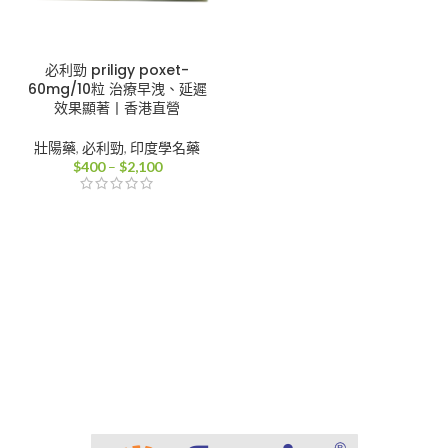
必利勁 priligy poxet-
60mg/10粒 治療早洩、延遲
效果顯著丨香港直營
壯陽藥
,
必利勁
,
印度學名藥
價
$
400
–
$
2,100
格
範
圍：
$400
到
$2,100