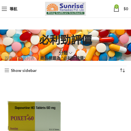
0
導航
$
0
必利勁評價
分類
首頁
商品列表
商品標籤為 “必利勁評價”
顯示單一結果
Show sidebar