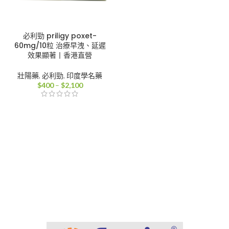
必利勁 priligy poxet-
60mg/10粒 治療早洩、延遲
效果顯著丨香港直營
壯陽藥
,
必利勁
,
印度學名藥
價
$
400
–
$
2,100
格
範
圍：
$400
到
$2,100