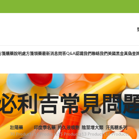
方箋購藥說明
處方箋領藥
最新消息
問答Q&A
認識我們
聯絡我們
美國黑金真偽查
必利吉常見問
壯陽藥
印度學名藥
持久液噴劑
陰莖增大類
汗馬糖系列
30 Products
16 Products
15 Products
13 Products
14 Products