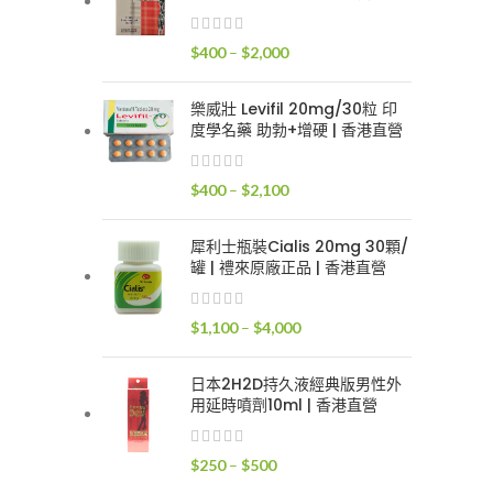
$400
到
價
$
400
–
$
2,000
$2,400
格
範
樂威壯 Levifil 20mg/30粒 印
圍：
度學名藥 助勃+增硬 | 香港直營
$400
到
價
$
400
–
$
2,100
$2,000
格
範
犀利士瓶裝Cialis 20mg 30顆/
圍：
罐 | 禮來原廠正品 | 香港直營
$400
到
價
$
1,100
–
$
4,000
$2,100
格
範
日本2H2D持久液經典版男性外
圍：
用延時噴劑10ml | 香港直營
$1,100
到
價
$
250
–
$
500
$4,000
格