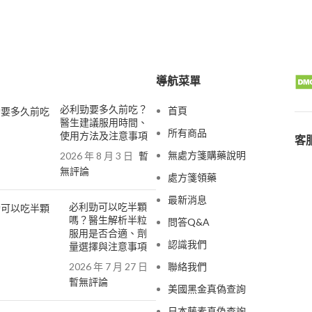
導航菜單
必利勁要多久前吃？
首頁
醫生建議服用時間、
所有商品
使用方法及注意事項
客服
無處方箋購藥說明
2026 年 8 月 3 日
暫
無評論
處方箋領藥
最新消息
必利勁可以吃半顆
嗎？醫生解析半粒
問答Q&A
服用是否合適、劑
認識我們
量選擇與注意事項
2026 年 7 月 27 日
聯絡我們
暫無評論
美國黑金真偽查詢
日本藤素真偽查詢