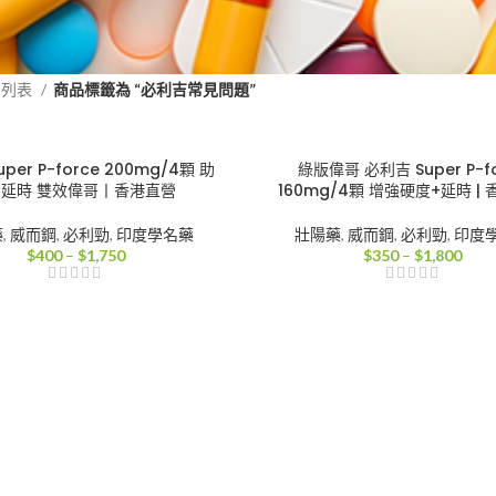
品列表
商品標籤為 “必利吉常見問題”
per P-force 200mg/4顆 助
綠版偉哥 必利吉 Super P-f
+延時 雙效偉哥丨香港直營
160mg/4顆 增強硬度+延時 |
藥
,
威而鋼
,
必利勁
,
印度學名藥
壯陽藥
,
威而鋼
,
必利勁
,
印度
價
價
$
400
–
$
1,750
$
350
–
$
1,800
格
格
範
範
圍：
圍：
$400
$35
到
到
$1,750
$1,8