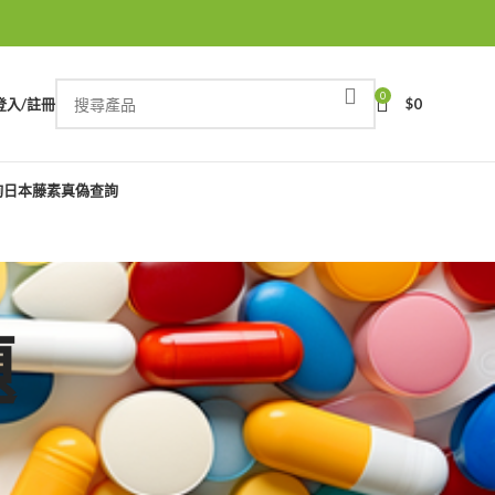
0
登入/註冊
$
0
詢
日本藤素真偽查詢
題