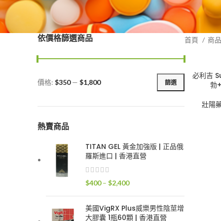
依價格篩選商品
首頁
商
必利吉 Su
價格:
$350
—
$1,800
篩選
勃
最
最
低
高
壯陽
價
價
格
格
熱賣商品
TITAN GEL 黃金加強版 | 正品俄
羅斯進口 | 香港直營
價
$
400
–
$
2,400
格
範
美國VigRX Plus威樂男性陰莖增
圍：
大膠囊 1瓶60顆 | 香港直營