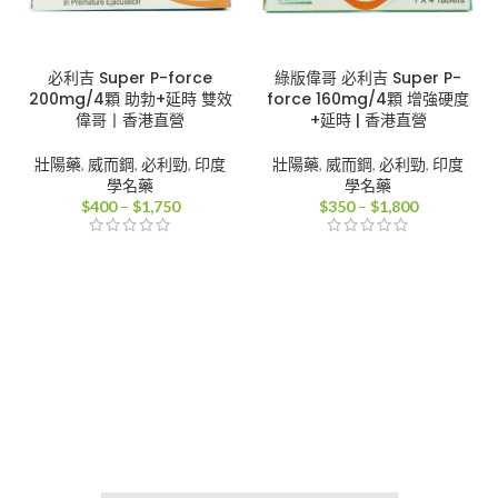
必利吉 Super P-force
綠版偉哥 必利吉 Super P-
200mg/4顆 助勃+延時 雙效
force 160mg/4顆 增強硬度
偉哥丨香港直營
+延時 | 香港直營
壯陽藥
,
威而鋼
,
必利勁
,
印度
壯陽藥
,
威而鋼
,
必利勁
,
印度
學名藥
學名藥
價
價
$
400
–
$
1,750
$
350
–
$
1,800
格
格
範
範
圍：
圍：
$400
$350
到
到
$1,750
$1,800