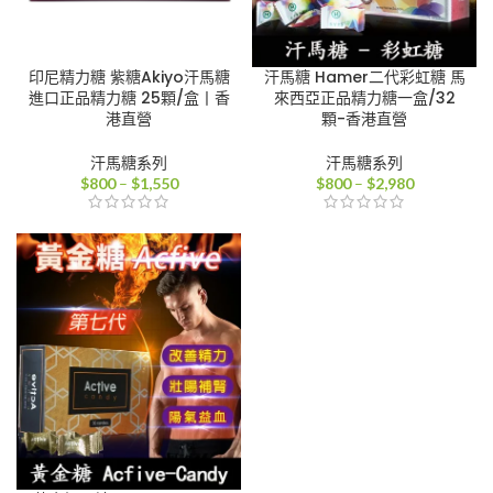
印尼精力糖 紫糖Akiyo汗馬糖
汗馬糖 Hamer二代彩虹糖 馬
進口正品精力糖 25顆/盒丨香
來西亞正品精力糖一盒/32
港直營
顆-香港直營
汗馬糖系列
汗馬糖系列
價
價
$
800
–
$
1,550
$
800
–
$
2,980
格
格
範
範
圍：
圍：
$800
$800
到
到
$1,550
$2,980