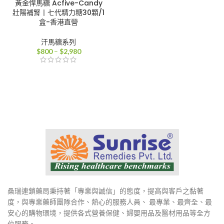
黃金悍馬糖 Acfive-Candy
壯陽補腎丨七代精力糖30顆/1
盒-香港直營
汗馬糖系列
價
$
800
–
$
2,980
格
範
圍：
$800
到
$2,980
桑瑞連鎖藥局秉持著「專業與誠信」的態度，提高與客戶之黏著
度，與專業藥師團隊合作、熱心的服務人員、 最專業、最齊全、最
安心的購物環境，提供各式營養保健、婦嬰用品及醫材用品等全方
位服務。