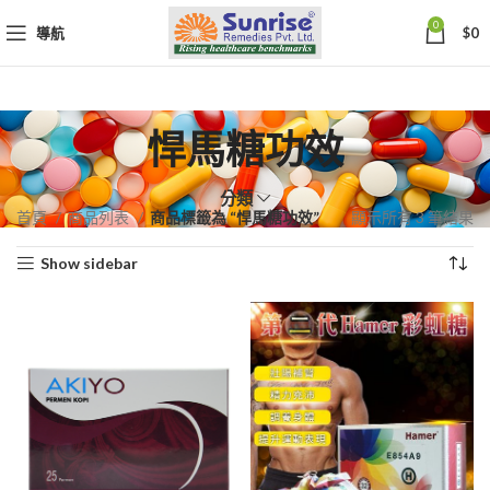
0
導航
$
0
悍馬糖功效
分類
依
首頁
商品列表
商品標籤為 “悍馬糖功效”
顯示所有 3 筆結果
熱
Show sidebar
銷
度
排
序