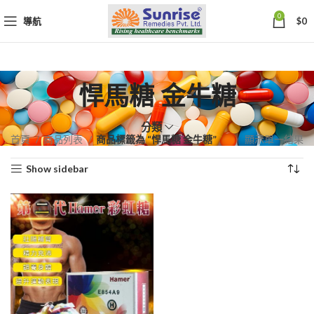
0
導航
$
0
悍馬糖 金牛糖
分類
首頁
商品列表
商品標籤為 “悍馬糖 金牛糖”
顯示單一結果
Show sidebar