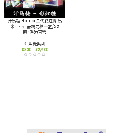
汗馬糖 Hamer二代彩虹糖 馬
來西亞正品精力糖一盒/32
顆-香港直營
汗馬糖系列
價
$
800
–
$
2,980
格
範
圍：
$800
到
$2,980