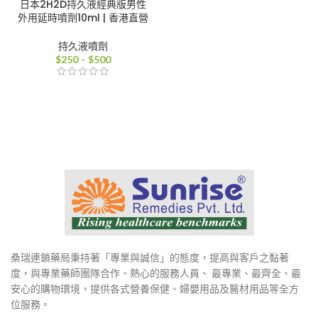
日本2H2D持久液經典版男性
外用延時噴劑10ml | 香港直營
持久液噴劑
價
$
250
–
$
500
格
範
圍：
$250
到
$500
桑瑞連鎖藥局秉持著「專業與誠信」的態度，提高與客戶之黏著
度，與專業藥師團隊合作、熱心的服務人員、 最專業、最齊全、最
安心的購物環境，提供各式營養保健、婦嬰用品及醫材用品等全方
位服務。