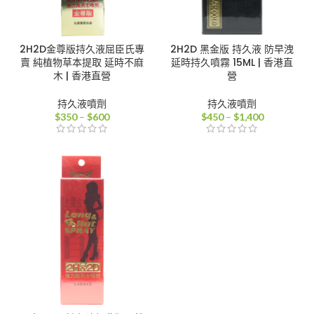
2H2D金尊版持久液屈臣氏專
2H2D 黑金版 持久液 防早洩
賣 純植物草本提取 延時不麻
延時持久噴霧 15ML | 香港直
木 | 香港直營
營
持久液噴劑
持久液噴劑
價
價
$
350
–
$
600
$
450
–
$
1,400
格
格
範
範
圍：
圍：
$350
$450
到
到
$600
$1,400