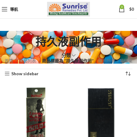
0
導航
$
0
持久液副作用
分類
依
首頁
商品列表
商品標籤為 “持久液副作用”
顯示所有 3 筆結果
熱
Show sidebar
銷
度
排
序