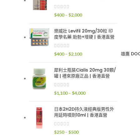
$400
到
價
$
400
–
$
2,000
$2,400
格
範
樂威壯 Levifil 20mg/30粒 印
圍：
度學名藥 助勃+增硬 | 香港直營
$400
到
雄鷹 DO
價
$
400
–
$
2,100
$2,000
格
範
犀利士瓶裝Cialis 20mg 30顆/
圍：
罐 | 禮來原廠正品 | 香港直營
$400
到
價
$
1,100
–
$
4,000
$2,100
格
範
日本2H2D持久液經典版男性外
圍：
用延時噴劑10ml | 香港直營
$1,100
到
價
$
250
–
$
500
$4,000
格