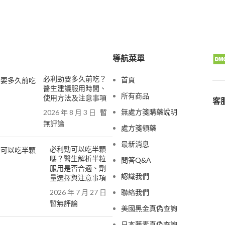
導航菜單
必利勁要多久前吃？
首頁
醫生建議服用時間、
所有商品
使用方法及注意事項
客服
無處方箋購藥說明
2026 年 8 月 3 日
暫
無評論
處方箋領藥
最新消息
必利勁可以吃半顆
嗎？醫生解析半粒
問答Q&A
服用是否合適、劑
認識我們
量選擇與注意事項
2026 年 7 月 27 日
聯絡我們
暫無評論
美國黑金真偽查詢
日本藤素真偽查詢