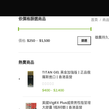
依價格篩選商品
首頁
商
雄鷹持久
價格:
$250
—
$1,500
篩選
最
最
低
高
價
價
格
格
熱賣商品
TITAN GEL 黃金加強版 | 正品俄
羅斯進口 | 香港直營
價
$
400
–
$
2,400
格
範
美國VigRX Plus威樂男性陰莖增
圍：
大膠囊 1瓶60顆 | 香港直營