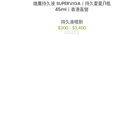
雄鷹持久液 SUPERVIGA丨持久愛愛/1瓶
45ml丨香港直營
持久液噴劑
價
$
300
–
$
1,400
格
範
圍：
$300
到
$1,400