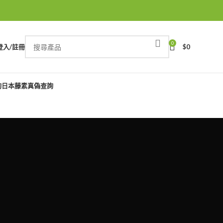
0
登入/註冊
$
0
詢
日本藤素真偽查詢