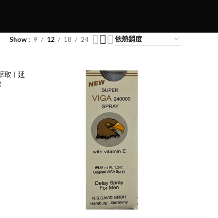
Show
9
12
18
24
本萃取丨延
營
0
00