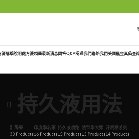
方箋購藥說明
處方箋領藥
最新消息
問答Q&A
認識我們
聯絡我們
美國黑金真偽查
持久液用法
壯陽藥
印度學名藥
持久液噴劑
陰莖增大類
汗馬糖系列
30 Products
16 Products
15 Products
13 Products
14 Products