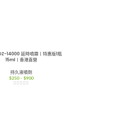
OZ-14000 延時噴霧丨特惠版1瓶
15ml丨香港直營
持久液噴劑
價
$
250
–
$
900
格
範
圍：
$250
到
$900