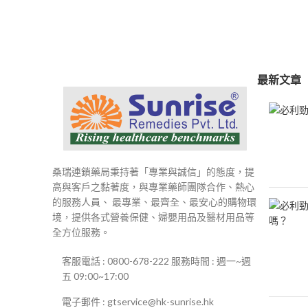
範
圍：
$250
到
$500
最新文章
桑瑞連鎖藥局秉持著「專業與誠信」的態度，提
高與客戶之黏著度，與專業藥師團隊合作、熱心
的服務人員、 最專業、最齊全、最安心的購物環
境，提供各式營養保健、婦嬰用品及醫材用品等
全方位服務。
客服電話 : 0800-678-222 服務時間 : 週一~週
五 09:00~17:00
電子郵件 : gtservice@hk-sunrise.hk