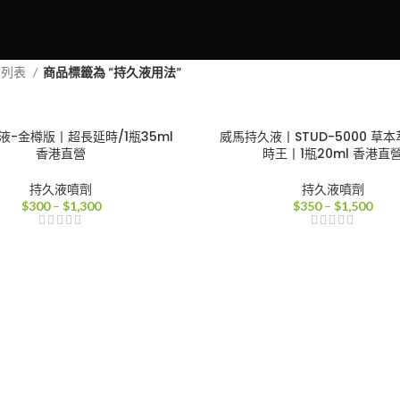
品列表
商品標籤為 “持久液用法”
液-金樽版丨超長延時/1瓶35ml
威馬持久液丨STUD-5000 草
香港直營
時王丨1瓶20ml 香港直
持久液噴劑
持久液噴劑
價
價
$
300
–
$
1,300
$
350
–
$
1,500
格
格
範
範
圍：
圍：
$300
$35
到
到
$1,300
$1,5